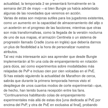
actualidad, la temporada 2 se presentará formalmente en la
semana del 25 de mayo —si bien Bungie ya había adelantado
algunas de las novedades que veremos en acción.
Varias de estas son mejoras sutiles para los jugadores existentes,
como un aumento en la capacidad de almacenamiento del alijo o
un acelerón en el progreso de las facciones; mientras que otras
son más transformativas, como la llegada de la versión nocturna
de uno de sus mapas, el armazón Centinela o un sistema de
progresión llamado Cradle (cuna en inglés) que debería darnos
un plus de flexibilidad a la hora de personalizar nuestros
atributos.
Tal vez más interesante aún sea aprender que desde Bungie
implementarán al fin una cola de emparejamiento en rotación
para dúos, así como experimentos sobre modalidades más
relajadas de PvP e incluso cien por cien volcadas en el PvE.
Si has estado siguiendo la actualidad de Marathon de cerca,
sabrás que durante la primera temporada hemos visto el
despliegue de unos cuantos modos de corte experimental—que,
de hecho, han tenido buena recepción entre los fans.
"Continuaremos habilitando colas de emparejamiento
experimentales más allá de estas dos [una dedicada al PvE por
encima del PvP, y otra de PvE en exclusiva al final], probando