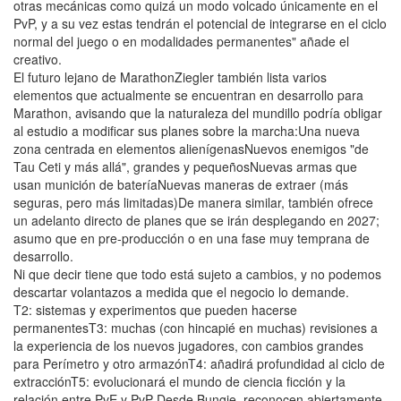
otras mecánicas como quizá un modo volcado únicamente en el
PvP, y a su vez estas tendrán el potencial de integrarse en el ciclo
normal del juego o en modalidades permanentes" añade el
creativo.
El futuro lejano de MarathonZiegler también lista varios
elementos que actualmente se encuentran en desarrollo para
Marathon, avisando que la naturaleza del mundillo podría obligar
al estudio a modificar sus planes sobre la marcha:Una nueva
zona centrada en elementos alienígenasNuevos enemigos "de
Tau Ceti y más allá", grandes y pequeñosNuevas armas que
usan munición de bateríaNuevas maneras de extraer (más
seguras, pero más limitadas)De manera similar, también ofrece
un adelanto directo de planes que se irán desplegando en 2027;
asumo que en pre-producción o en una fase muy temprana de
desarrollo.
Ni que decir tiene que todo está sujeto a cambios, y no podemos
descartar volantazos a medida que el negocio lo demande.
T2: sistemas y experimentos que pueden hacerse
permanentesT3: muchas (con hincapié en muchas) revisiones a
la experiencia de los nuevos jugadores, con cambios grandes
para Perímetro y otro armazónT4: añadirá profundidad al ciclo de
extracciónT5: evolucionará el mundo de ciencia ficción y la
relación entre PvE y PvP Desde Bungie, reconocen abiertamente