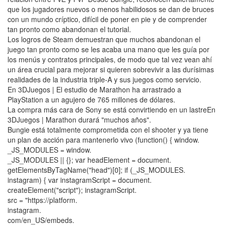
que los jugadores nuevos o menos habilidosos se dan de bruces
con un mundo críptico, difícil de poner en pie y de comprender
tan pronto como abandonan el tutorial.
Los logros de Steam demuestran que muchos abandonan el
juego tan pronto como se les acaba una mano que les guía por
los menús y contratos principales, de modo que tal vez vean ahí
un área crucial para mejorar si quieren sobrevivir a las durísimas
realidades de la industria triple-A y sus juegos como servicio.
En 3DJuegos | El estudio de Marathon ha arrastrado a
PlayStation a un agujero de 765 millones de dólares.
La compra más cara de Sony se está convirtiendo en un lastreEn
3DJuegos | Marathon durará "muchos años".
Bungie está totalmente comprometida con el shooter y ya tiene
un plan de acción para mantenerlo vivo (function() { window.
_JS_MODULES = window.
_JS_MODULES || {}; var headElement = document.
getElementsByTagName("head")[0]; if (_JS_MODULES.
instagram) { var instagramScript = document.
createElement("script"); instagramScript.
src = "https://platform.
instagram.
com/en_US/embeds.