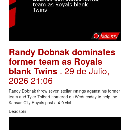
Randy Dobnak dominates
former team as Royals
blank Twins
. 29 de Julio,
2026 21:06
Randy Dobnak threw seven stellar innings against his former
team and Tyler Tolbert homered on Wednesday to help the
Kansas City Royals post a 4-0 vict
Deadspin