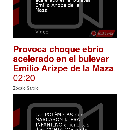
Provoca choque ebrio
acelerado en el bulevar
Emilio Arizpe de la Maza
.
02:20
Zócalo Saltillo