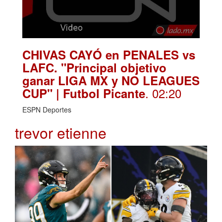
CHIVAS CAYÓ en PENALES vs
LAFC. "Principal objetivo
ganar LIGA MX y NO LEAGUES
. 02:20
CUP" | Futbol Picante
ESPN Deportes
trevor etienne