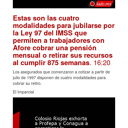
Estas son las cuatro
modalidades para jubilarse por
la Ley 97 del IMSS que
permiten a trabajadores con
Afore cobrar una pensión
mensual o retirar sus recursos
. 16:20
al cumplir 875 semanas
Los asegurados que comenzaron a cotizar a partir de
julio de 1997 disponen de cuatro modalidades para
cobrar su retiro.
El Imparcial