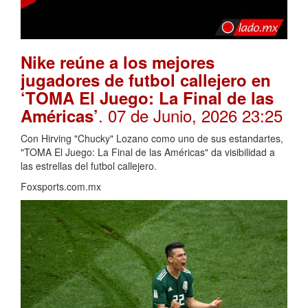
Nike reúne a los mejores
jugadores de futbol callejero en
‘TOMA El Juego: La Final de las
. 07 de Junio, 2026 23:25
Américas’
Con Hirving "Chucky" Lozano como uno de sus estandartes,
"TOMA El Juego: La Final de las Américas" da visibilidad a
las estrellas del futbol callejero.
Foxsports.com.mx