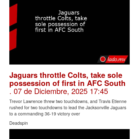
Jaguars throttle Colts, take sole
possession of first in AFC South
. 07 de Diciembre, 2025 17:45
Trevor Lawrence threw two touchdowns, and Travis Etienne
rushed for two touchdowns to lead the Jacksonville Jaguars
to a commanding 36-19 victory over
Deadspin