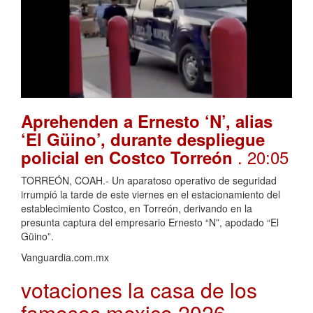
Aprehenden a Ernesto ‘N’, alias
‘El Güino’, durante despliegue
. 20:05
policial en Costco Torreón
TORREÓN, COAH.- Un aparatoso operativo de seguridad
irrumpió la tarde de este viernes en el estacionamiento del
establecimiento Costco, en Torreón, derivando en la
presunta captura del empresario Ernesto “N”, apodado “El
Güino”.
Vanguardia.com.mx
votaciones la casa de los
famosos mexico 2026