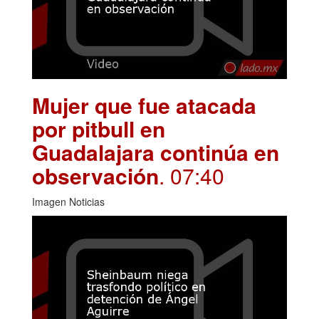
Mujer que fue atacada
por pitbull en
Guadalajara continúa en
observación
. 07:40
Imagen Noticias