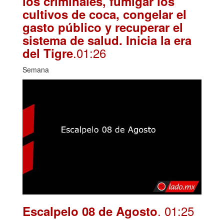
los criminales, fumigar los
cultivos de coca, congelar el
gasto público y recuperar el
sistema de salud. Inicia la era
.01:26
del Tigre
Semana
. 01:25
Escalpelo 08 de Agosto