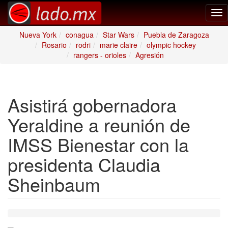
Tog
nav
Nueva York
conagua
Star Wars
Puebla de Zaragoza
Rosario
rodri
marie claire
olympic hockey
rangers - orioles
Agresión
Asistirá gobernadora
Yeraldine a reunión de
IMSS Bienestar con la
presidenta Claudia
Sheinbaum