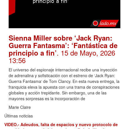
Sienna Miller sobre ‘Jack Ryan:
Guerra Fantasma’: ‘Fantástica de
. 15 de Mayo, 2026
principio a fin’
13:56
El universo del espionaje internacional recibe una inyección
de adrenalina y sofisticación con el estreno de ‘Jack Ryan:
Guerra Fantasma‘ de Tom Clancy. En esta nueva entrega, la
franquicia eleva la apuesta con una trama de conspiraciones
globales y acción trepidante. Sin embargo, una de las
mayores sorpresas es la incorporación de
Marie Claire
Últimas noticias
VIDEO.- Adeudos, falta de espacios y nuevo protocolo de