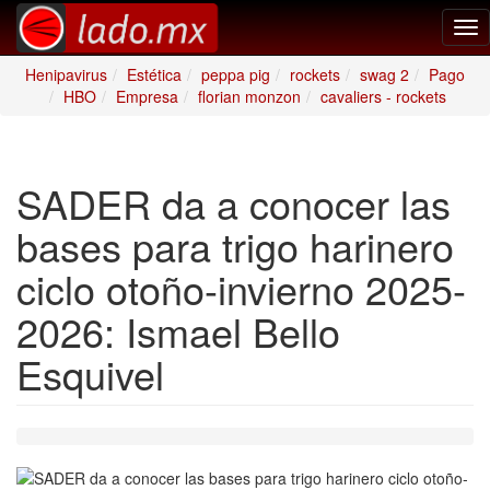
Tog
nav
Henipavirus
Estética
peppa pig
rockets
swag 2
Pago
HBO
Empresa
florian monzon
cavaliers - rockets
SADER da a conocer las
bases para trigo harinero
ciclo otoño-invierno 2025-
2026: Ismael Bello
Esquivel