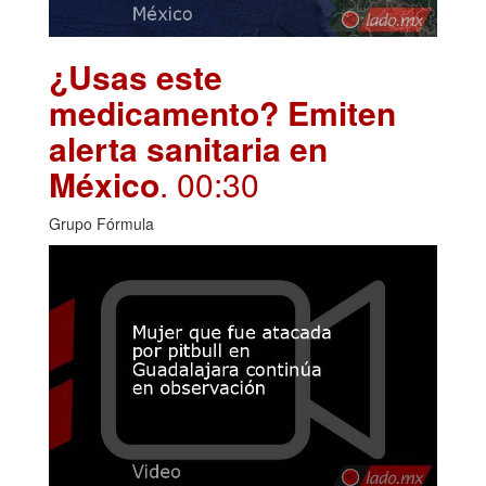
¿Usas este
medicamento? Emiten
alerta sanitaria en
México
. 00:30
Grupo Fórmula