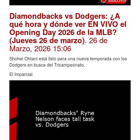
Diamondbacks vs Dodgers: ¿A
qué hora y dónde ver EN VIVO el
Opening Day 2026 de la MLB?
. 26 de
(Jueves 26 de marzo)
Marzo, 2026 15:06
Shohei Ohtani está listo para una nueva temporada con los
Dodgers en busca del Tricampeonato.
El Imparcial