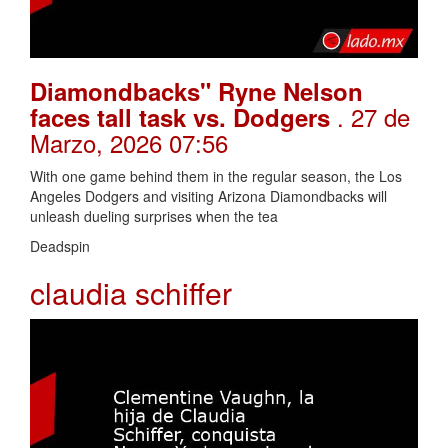
Diamondbacks" Ryne Nelson
. 27 de
faces tall task vs. Dodgers
Marzo, 2026 07:56
With one game behind them in the regular season, the Los
Angeles Dodgers and visiting Arizona Diamondbacks will
unleash dueling surprises when the tea
Deadspin
claudia schiffer