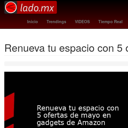
China
Calzada Zavalet
Inicio
Trendings
VIDEOS
Tiempo Real
Renueva tu espacio con 5