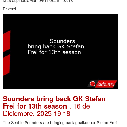
MLS aspindolaMar, 04/11/2025 - 07:13
Record
Sounders bring back GK Stefan
. 16 de
Frei for 13th season
Diciembre, 2025 19:18
The Seattle Sounders are bringing back goalkeeper Stefan Frei