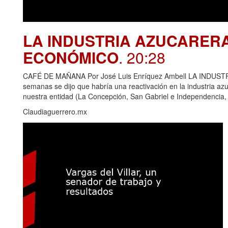
LA INDUSTRIA AZUCARER
ECONÓMICO
. 20:28
CAFÉ DE MAÑANA Por José Luis Enríquez Ambell LA IND
semanas se dijo que habría una reactivación en la industria azu
nuestra entidad (La Concepción, San Gabriel e Independencia,
Claudiaguerrero.mx