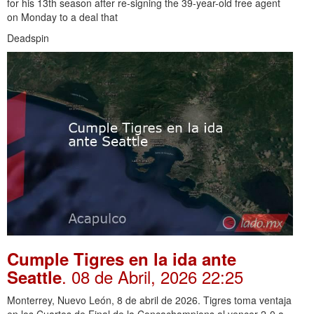
for his 13th season after re-signing the 39-year-old free agent
on Monday to a deal that
Deadspin
Cumple Tigres en la ida ante
. 08 de Abril, 2026 22:25
Seattle
Monterrey, Nuevo León, 8 de abril de 2026. Tigres toma ventaja
en los Cuartos de Final de la Concachampions al vencer 2-0 a