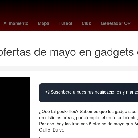
a
vincular linea
Aguascalientes
Senador
Perú
Pago
Brasil
Al momento
Mapa
Futbol
Club
Generador QR
 ofertas de mayo en gadget
📲 Suscríbete a nuestras notificaciones y mante
¿Qué tal geekzillos? Sabemos que los gadgets son 
en distintas áreas, por ejemplo, el entretenimiento
Por eso, hoy les traemos 5 ofertas de mayo que A
Call of Duty:.
.