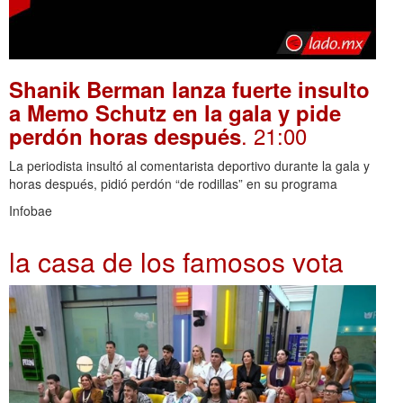
Shanik Berman lanza fuerte insulto
a Memo Schutz en la gala y pide
. 21:00
perdón horas después
La periodista insultó al comentarista deportivo durante la gala y
horas después, pidió perdón “de rodillas” en su programa
Infobae
la casa de los famosos vota