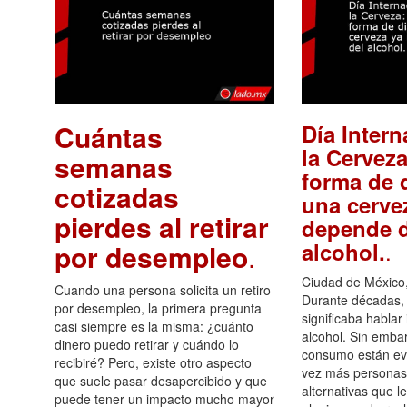
Cuántas
Día Intern
la Cerveza
semanas
forma de d
cotizadas
una cerve
pierdes al retirar
depende d
.
alcohol.
por desempleo
.
Ciudad de México,
Cuando una persona solicita un retiro
Durante décadas, 
por desempleo, la primera pregunta
significaba hablar
casi siempre es la misma: ¿cuánto
alcohol. Sin embar
dinero puedo retirar y cuándo lo
consumo están ev
recibiré? Pero, existe otro aspecto
vez más personas
que suele pasar desapercibido y que
alternativas que l
puede tener un impacto mucho mayor