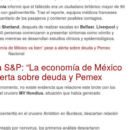
nia
informó que el fallecido era un ciudadano británico mayor de 90
con gastroenteritis. Tras el reporte, equipos médicos franceses
anitario de los pasajeros y contener posibles contagios.
s
Shetland
, después de realizar escalas en
Belfast
,
Liverpool
y
 50 personas comenzaron a presentar síntomas como vómito y
es mientras se desarrollan estudios clínicos y epidemiológicos.
Nacional
 S&P: “La economía de México
lerta sobre deuda y Pemex
 momento, no existe evidencia que relacione este brote con los
el crucero
MV Hondius
, situación que había generado
roenteritis en el crucero Ambition en Burdeos; descartan relación
tagio por norovirus, los primeros análisis descartaron