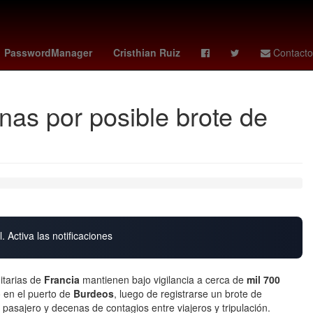
jonathan perez chivas
México
Agresión
PasswordManager
Cristhian Ruiz
Contacto
nas por posible brote de
. Activa las notificaciones
itarias de
Francia
mantienen bajo vigilancia a cerca de
mil 700
o en el puerto de
Burdeos
, luego de registrarse un brote de
pasajero y decenas de contagios entre viajeros y tripulación.