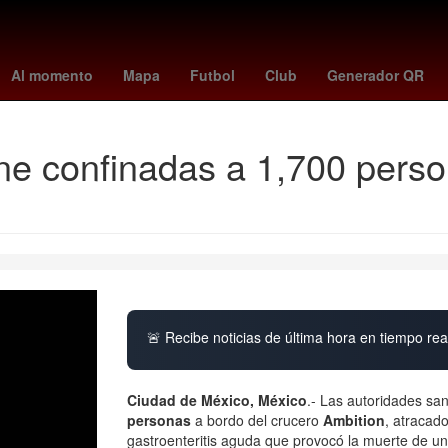
rios
Max Verstappen
sabalenka
27 de marzo
pelicans - jazz
Al momento
Mapa
Futbol
Club
Generador QR
e confinadas a 1,700 perso
🚨 Recibe noticias de última hora en tiempo real
Ciudad de México, México
.- Las autoridades san
personas
a bordo del crucero
Ambition
, atracad
gastroenteritis aguda que provocó la muerte de un 