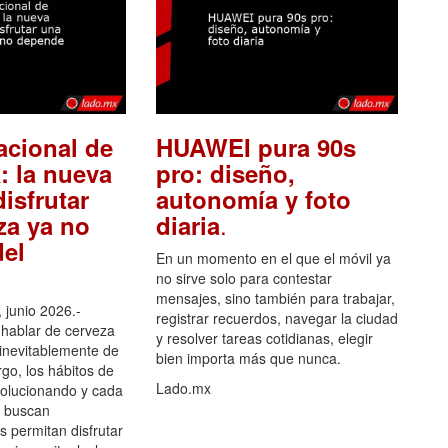
acional de
HUAWEI pura 90s
: la nueva
pro: diseño,
isfrutar
autonomía y foto
.
za ya no
diaria
el
En un momento en el que el móvil ya
no sirve solo para contestar
mensajes, sino también para trabajar,
 junio 2026.-
registrar recuerdos, navegar la ciudad
hablar de cerveza
y resolver tareas cotidianas, elegir
 inevitablemente de
bien importa más que nunca.
go, los hábitos de
Lado.mx
olucionando y cada
 buscan
es permitan disfrutar