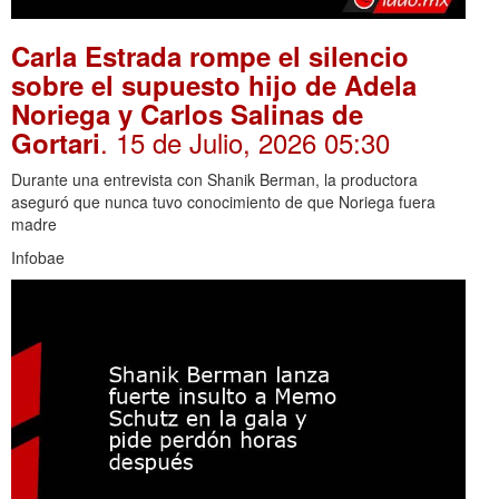
Carla Estrada rompe el silencio
sobre el supuesto hijo de Adela
Noriega y Carlos Salinas de
. 15 de Julio, 2026 05:30
Gortari
Durante una entrevista con Shanik Berman, la productora
aseguró que nunca tuvo conocimiento de que Noriega fuera
madre
Infobae