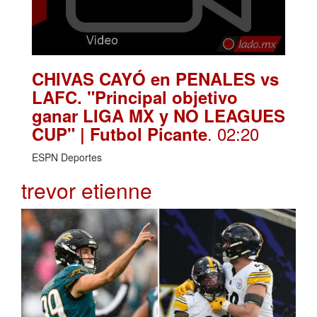
CHIVAS CAYÓ en PENALES vs
LAFC. "Principal objetivo
ganar LIGA MX y NO LEAGUES
. 02:20
CUP" | Futbol Picante
ESPN Deportes
trevor etienne