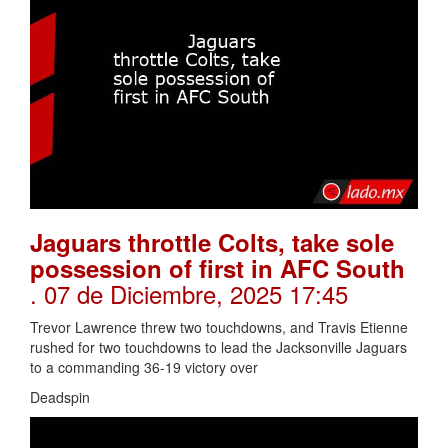
Jaguars throttle Colts, take sole
possession of first in AFC South
. 07 de Diciembre, 2025 17:45
Trevor Lawrence threw two touchdowns, and Travis Etienne
rushed for two touchdowns to lead the Jacksonville Jaguars
to a commanding 36-19 victory over
Deadspin