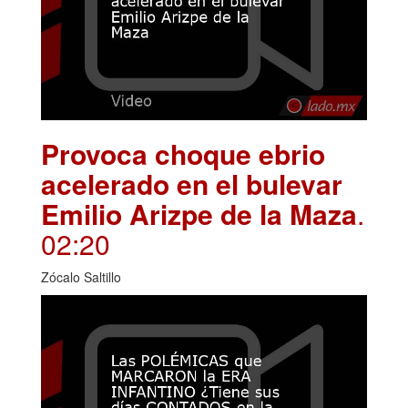
Provoca choque ebrio
acelerado en el bulevar
Emilio Arizpe de la Maza
.
02:20
Zócalo Saltillo