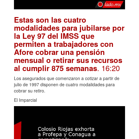
Estas son las cuatro
modalidades para jubilarse por
la Ley 97 del IMSS que
permiten a trabajadores con
Afore cobrar una pensión
mensual o retirar sus recursos
. 16:20
al cumplir 875 semanas
Los asegurados que comenzaron a cotizar a partir de
julio de 1997 disponen de cuatro modalidades para
cobrar su retiro.
El Imparcial