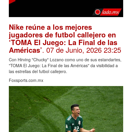
Nike reúne a los mejores
jugadores de futbol callejero en
‘TOMA El Juego: La Final de las
. 07 de Junio, 2026 23:25
Américas’
Con Hirving "Chucky" Lozano como uno de sus estandartes,
"TOMA El Juego: La Final de las Américas" da visibilidad a
las estrellas del futbol callejero.
Foxsports.com.mx