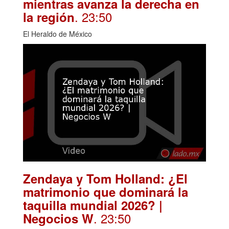
mientras avanza la derecha en
. 23:50
la región
El Heraldo de México
Zendaya y Tom Holland: ¿El
matrimonio que dominará la
taquilla mundial 2026? |
. 23:50
Negocios W