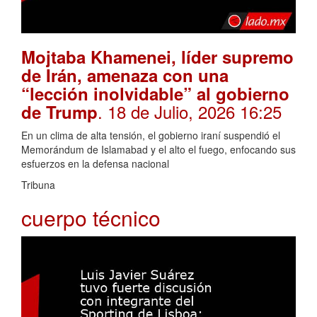
Mojtaba Khamenei, líder supremo
de Irán, amenaza con una
“lección inolvidable” al gobierno
. 18 de Julio, 2026 16:25
de Trump
En un clima de alta tensión, el gobierno iraní suspendió el
Memorándum de Islamabad y el alto el fuego, enfocando sus
esfuerzos en la defensa nacional
Tribuna
cuerpo técnico