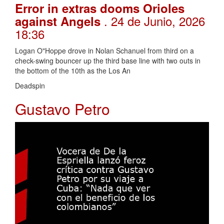
Error in extras dooms Orioles
. 24 de Junio, 2026
against Angels
18:36
Logan O"Hoppe drove in Nolan Schanuel from third on a
check-swing bouncer up the third base line with two outs in
the bottom of the 10th as the Los An
Deadspin
Gustavo Petro