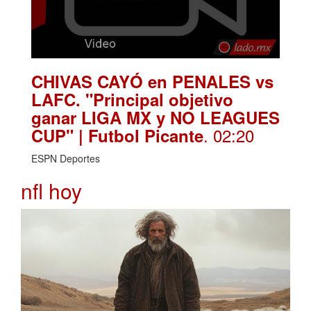
CHIVAS CAYÓ en PENALES vs
LAFC. "Principal objetivo
ganar LIGA MX y NO LEAGUES
. 02:20
CUP" | Futbol Picante
ESPN Deportes
nfl hoy