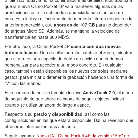
Si bien DJI todavía no ha confirmado más detalles, todo apunta a
que la nueva Osmo Pocket 4P va a mantener algunas de las
prestaciones estrella del modelo anunciado hace tan solo un
mes. Esto incluye el incremento de memoria interna respecto a la
anterior generación, que
ahora es de 107 GB
para no depender
de tarjetas Micro SD. Además, se mantiene la velocidad de
transferencia en hasta 800 MB/S.
Por otro lado, la Osmo Pocket 4P
cuenta con dos nuevos
botones físicos.
Uno de ellos permite cambiar el zoom, mientras
que el otro es una especie de botón de acción que podemos
personalizar para acceder a un modo concreto. En cualquier
caso, también están disponibles los nuevos controles mediante
gestos, para iniciar o detener la grabación haciendo una forma de
“V” con las manos.
Esta cámara de bolsillo también incluye
ActiveTrack 7.0,
el modo
de seguimiento que ahora es capaz de seguir objetos incluso
cuando se utiliza un zoom de largo alcance.
Respecto a su
precio y disponibilidad
, así como las
configuraciones en las que estará disponible, DJI ha revelado que
ofrecerán información más adelante.
Seguir leyendo:
Nueva DJI Osmo Pocket 4P: la versión “Pro” de