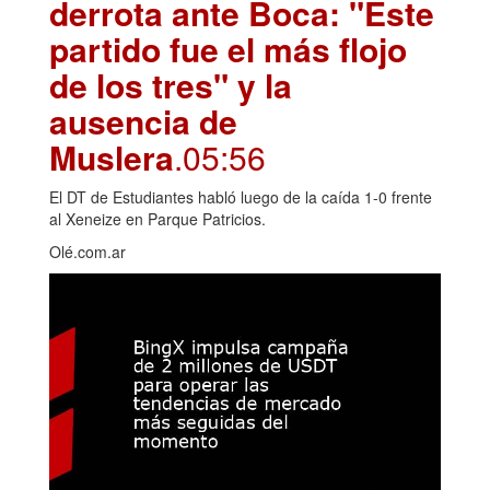
derrota ante Boca: "Este
partido fue el más flojo
de los tres" y la
ausencia de
Muslera
.05:56
El DT de Estudiantes habló luego de la caída 1-0 frente
al Xeneize en Parque Patricios.
Olé.com.ar