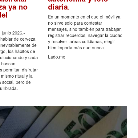
.
za ya no
diaria
el
En un momento en el que el móvil ya
no sirve solo para contestar
mensajes, sino también para trabajar,
 junio 2026.-
registrar recuerdos, navegar la ciudad
hablar de cerveza
y resolver tareas cotidianas, elegir
 inevitablemente de
bien importa más que nunca.
go, los hábitos de
Lado.mx
olucionando y cada
 buscan
es permitan disfrutar
 mismo ritual y la
 social, pero de
ilibrada.