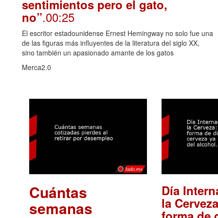
sentimientos pero el gato,
.00:25
no”
El escritor estadounidense Ernest Hemingway no solo fue una
de las figuras más influyentes de la literatura del siglo XX,
sino también un apasionado amante de los gatos
Merca2.0
Cuántas
Día Intern
la Cerveza
semanas
forma de d