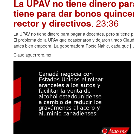
La UPAV no tiene dinero par
tiene para dar bonos quince
rector y directivos
. 23:36
La UPAV no tiene dinero para pagar a docentes, pero sí tiene pa
El problema de la UPAV que ocasionaron y dejaron tirado Claudi
antes bien empeora. La gobernadora Rocío Nahle, cada que […
Claudiaguerrero.mx