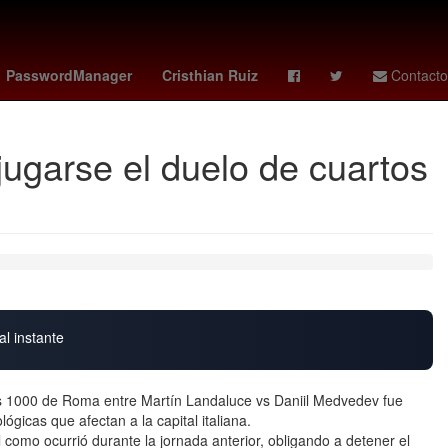
a
soborno
27 de marzo
amanda anisimova
PasswordManager
Cristhian Ruiz
Contacto
ugarse el duelo de cuartos
al instante
ters 1000 de Roma entre Martín Landaluce vs Daniil Medvedev fue
gicas que afectan a la capital italiana.
al como ocurrió durante la jornada anterior, obligando a detener el