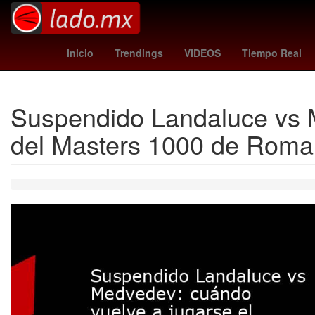
Dólar estadounidense
Aguascalientes
Twitch
Inicio
Trendings
VIDEOS
Tiempo Real
Suspendido Landaluce vs M
del Masters 1000 de Roma