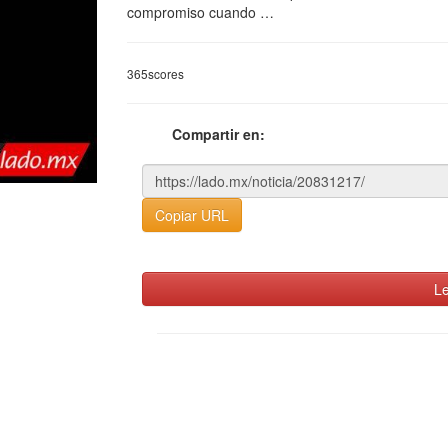
compromiso cuando …
365scores
Compartir en:
Copiar URL
Le