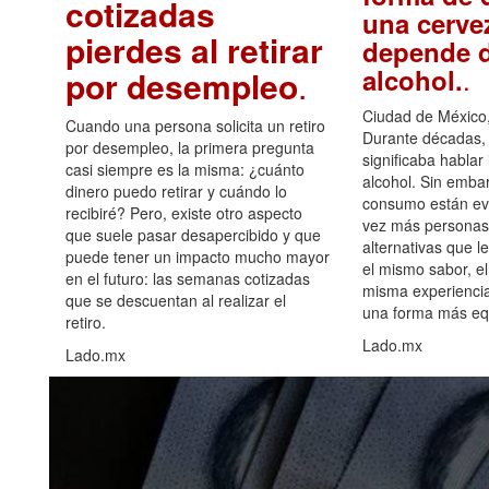
cotizadas
una cerve
pierdes al retirar
depende d
.
alcohol.
por desempleo
.
Ciudad de México,
Cuando una persona solicita un retiro
Durante décadas, 
por desempleo, la primera pregunta
significaba hablar
casi siempre es la misma: ¿cuánto
alcohol. Sin embar
dinero puedo retirar y cuándo lo
consumo están ev
recibiré? Pero, existe otro aspecto
vez más personas
que suele pasar desapercibido y que
alternativas que l
puede tener un impacto mucho mayor
el mismo sabor, el
en el futuro: las semanas cotizadas
misma experiencia
que se descuentan al realizar el
una forma más equ
retiro.
Lado.mx
Lado.mx