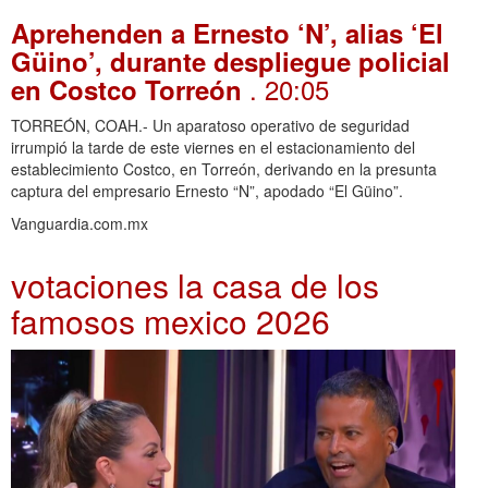
Aprehenden a Ernesto ‘N’, alias ‘El
Güino’, durante despliegue policial
. 20:05
en Costco Torreón
TORREÓN, COAH.- Un aparatoso operativo de seguridad
irrumpió la tarde de este viernes en el estacionamiento del
establecimiento Costco, en Torreón, derivando en la presunta
captura del empresario Ernesto “N”, apodado “El Güino”.
Vanguardia.com.mx
votaciones la casa de los
famosos mexico 2026