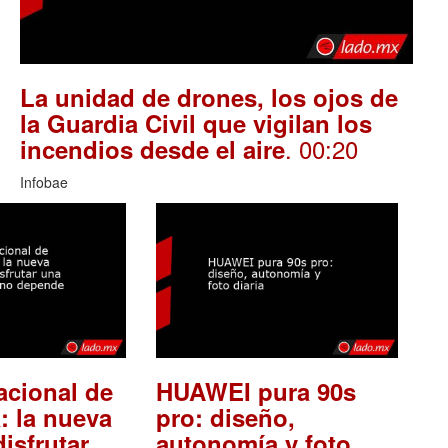
La unidad de drones, los ojos de
la Guardia Civil que vigilan los
. 00:20
incendios desde el aire
Infobae
acional de
HUAWEI pura 90s
: la nueva
pro: diseño,
isfrutar
autonomía y foto