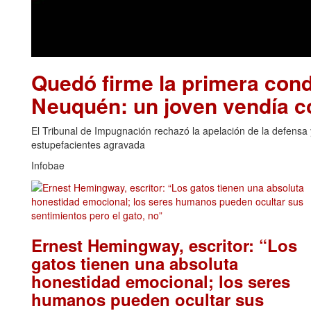
Quedó firme la primera cond
Neuquén: un joven vendía 
El Tribunal de Impugnación rechazó la apelación de la defensa y
estupefacientes agravada
Infobae
Ernest Hemingway, escritor: “Los
gatos tienen una absoluta
honestidad emocional; los seres
humanos pueden ocultar sus