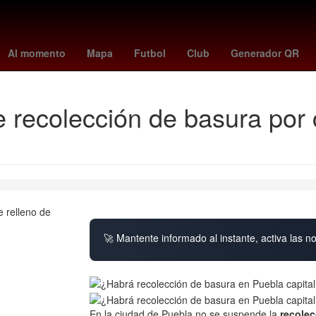
 - Dodgers
Echo
apple el iphone 18 pro max
Empresa
27 de 
Al momento
Mapa
Futbol
Club
Generador QR
 recolección de basura por 
🚀 Mantente informado al instante, activa las n
En la ciudad de Puebla no se suspende la
recolec