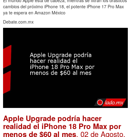
El mundo Apple está de cabeza, mientras se filtran los drásticos
cambios del próximo iPhone 18, el potente iPhone 17 Pro Max
ya te espera en Amazon México
Debate.com.mx
Apple Upgrade podría hacer
realidad el iPhone 18 Pro Max por
. 02 de Agosto,
menos de $60 al mes