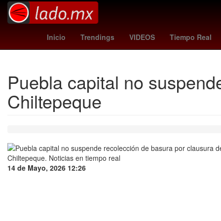
Semana Santa
Senador
Dragón
Mets
Inicio
Trendings
VIDEOS
Tiempo Real
Puebla capital no suspende
Chiltepeque
14 de Mayo, 2026 12:26