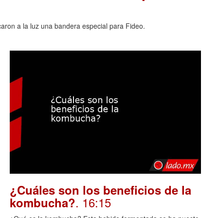
acaron a la luz una bandera especial para Fideo.
¿Cuáles son los beneficios de la
. 16:15
kombucha?