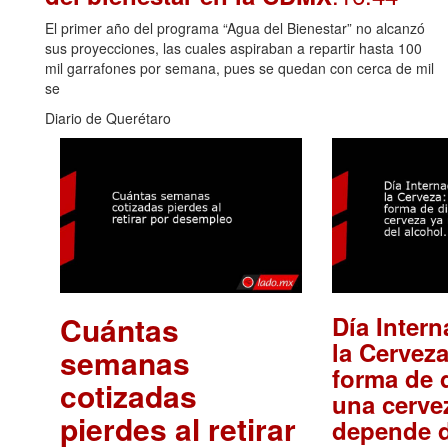
El primer año del programa “Agua del Bienestar” no alcanzó
sus proyecciones, las cuales aspiraban a repartir hasta 100
mil garrafones por semana, pues se quedan con cerca de mil
se
Diario de Querétaro
Cuántas
Día Intern
la Cerveza
semanas
forma de d
cotizadas
una cerve
pierdes al retirar
depende d