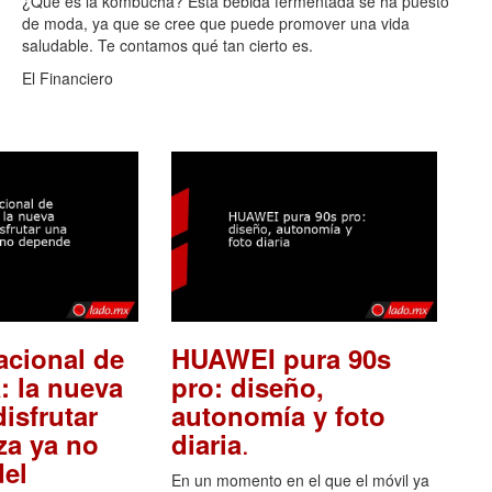
¿Qué es la kombucha? Esta bebida fermentada se ha puesto
de moda, ya que se cree que puede promover una vida
saludable. Te contamos qué tan cierto es.
El Financiero
acional de
HUAWEI pura 90s
: la nueva
pro: diseño,
isfrutar
autonomía y foto
.
za ya no
diaria
el
En un momento en el que el móvil ya