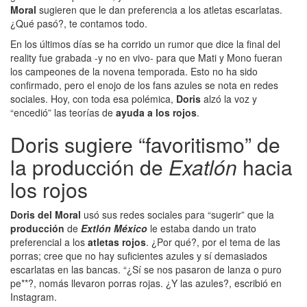
Moral
sugieren que le dan preferencia a los atletas escarlatas.
¿Qué pasó?, te contamos todo.
En los últimos días se ha corrido un rumor que dice la final del
reality fue grabada -y no en vivo- para que Mati y Mono fueran
los campeones de la novena temporada. Esto no ha sido
confirmado, pero el enojo de los fans azules se nota en redes
sociales. Hoy, con toda esa polémica,
Doris
alzó la voz y
“encedió” las teorías de
ayuda a los rojos
.
Doris sugiere “favoritismo” de
la producción de
Exatlón
hacia
los rojos
Doris del Moral
usó sus redes sociales para “sugerir” que la
producción
de
Extlón México
le estaba dando un trato
preferencial a los
atletas rojos
. ¿Por qué?, por el tema de las
porras; cree que no hay suficientes azules y sí demasiados
escarlatas en las bancas. “¿Sí se nos pasaron de lanza o puro
pe**?, nomás llevaron porras rojas. ¿Y las azules?, escribió en
Instagram.