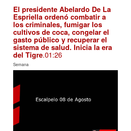
El presidente Abelardo De La
Espriella ordenó combatir a
los criminales, fumigar los
cultivos de coca, congelar el
gasto público y recuperar el
sistema de salud. Inicia la era
.01:26
del Tigre
Semana