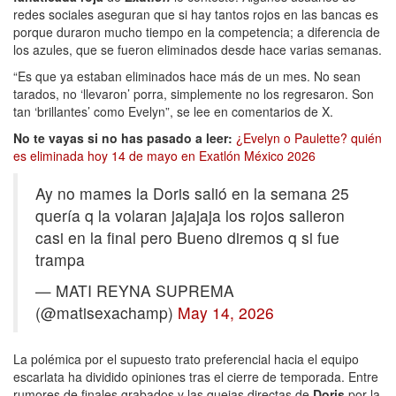
redes sociales aseguran que si hay tantos rojos en las bancas es
porque duraron mucho tiempo en la competencia; a diferencia de
los azules, que se fueron eliminados desde hace varias semanas.
“Es que ya estaban eliminados hace más de un mes. No sean
tarados, no ‘llevaron’ porra, simplemente no los regresaron. Son
tan ‘brillantes’ como Evelyn”, se lee en comentarios de X.
No te vayas si no has pasado a leer:
¿Evelyn o Paulette? quién
es eliminada hoy 14 de mayo en Exatlón México 2026
Ay no mames la Doris salió en la semana 25
quería q la volaran jajajaja los rojos salieron
casi en la final pero Bueno diremos q si fue
trampa
— MATI REYNA SUPREMA
(@matisexachamp)
May 14, 2026
La polémica por el supuesto trato preferencial hacia el equipo
escarlata ha dividido opiniones tras el cierre de temporada. Entre
rumores de finales grabados y las quejas directas de
Doris
por la