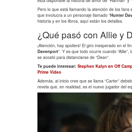
está disponible la historia de amor de “Hannah” y “
Pero lo que está llamando la atención de los fans e
que involucra a un personaje llamado “
Hunter Da
historia y en los libros, aquí están los detalles.
¿Qué pasó con Allie y 
¡Atención, hay spoilers! El giro inesperado en el f
Davenport
”. Y es que todo ocurre cuando “Allie”,
se acostó para distanciarse de “Dean”.
Te puede interesar:
Stephen Kalyn en Off Campu
Prime Video
Además, al inicio cree que se llama “Carter” debid
revela que, en realidad, es el nuevo jugador del eq