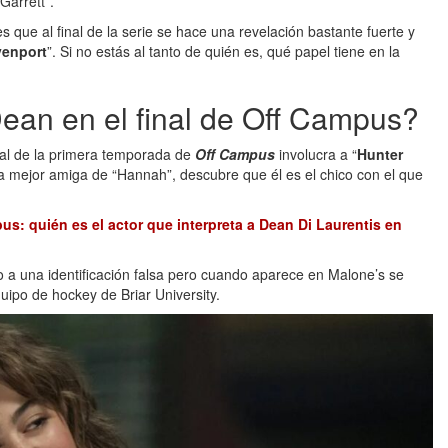
Garrett”.
s que al final de la serie se hace una revelación bastante fuerte y
venport
”. Si no estás al tanto de quién es, qué papel tiene en la
Dean en el final de Off Campus?
inal de la primera temporada de
Off Campus
involucra a “
Hunter
 la mejor amiga de “Hannah”, descubre que él es el chico con el que
s: quién es el actor que interpreta a Dean Di Laurentis en
o a una identificación falsa pero cuando aparece en Malone’s se
uipo de hockey de Briar University.