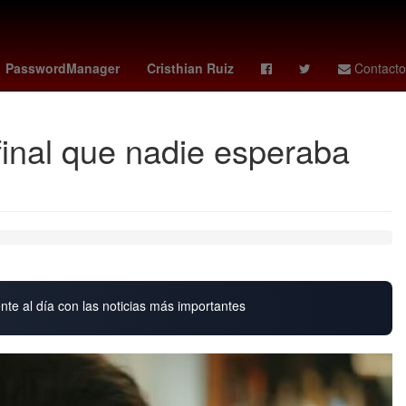
as femenil
sparta rotterdam - feyenoord
celtics
Elliot Page
PasswordManager
Cristhian Ruiz
Contacto
final que nadie esperaba
nte al día con las noticias más importantes