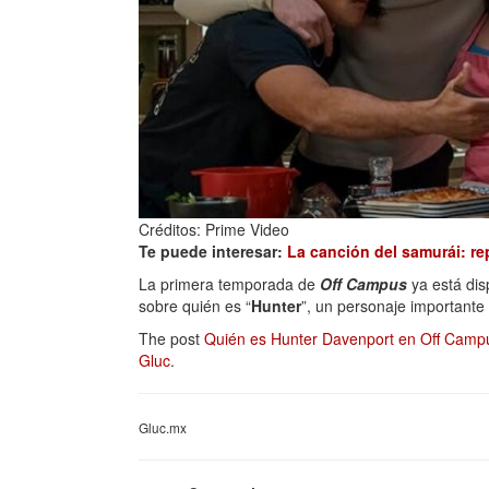
Créditos: Prime Video
Te puede interesar:
La canción del samurái: re
La primera temporada de
Off Campus
ya está dis
sobre quién es “
Hunter
”, un personaje importante a
The post
Quién es Hunter Davenport en Off Campus
Gluc
.
Gluc.mx