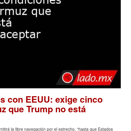
es con EEUU: exige cinco
uz que Trump no está
tirá la libre navegación por el estrecho, “hasta que Estados