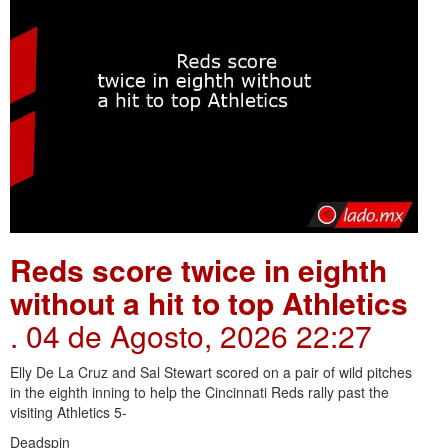
Reds score twice in eighth
without a hit to top Athletics
. 04 de Agosto, 2026 22:27
Elly De La Cruz and Sal Stewart scored on a pair of wild pitches
in the eighth inning to help the Cincinnati Reds rally past the
visiting Athletics 5-
Deadspin