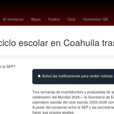
cambio hoy
Play-off
6 de agosto
marvel tokon
Morena
austin 
Al momento
Mapa
Futbol
Club
Generador QR
ciclo escolar en Coahuila tr
🔔 Activa las notificaciones para recibir noticias 
Tres semanas de incertidumbre y propuestas de aju
celebración del Mundial 2026— la Secretaría de Ed
calendario escolar del ciclo escolar 2025-2026 com
A pesar del consenso entre la SEP y las secretar
hacer sus propios ajustes.