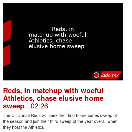
Reds, in matchup with woeful
Athletics, chase elusive home
. 02:26
sweep
The Cincinnati Reds will seek their first home series sweep of
the season and just their third sweep of the year overall when
they host the Athletics