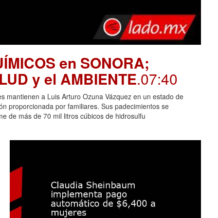
UÍMICOS en SONORA;
SALUD y el AMBIENTE
.07:40
es mantienen a Luis Arturo Ozuna Vázquez en un estado de
ción proporcionada por familiares. Sus padecimientos se
 de más de 70 mil litros cúbicos de hidrosulfu