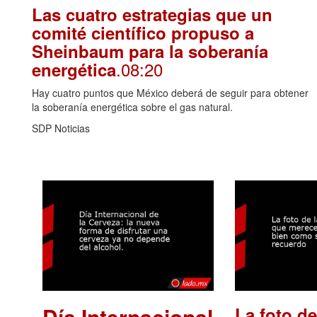
Las cuatro estrategias que un
comité científico propuso a
Sheinbaum para la soberanía
.08:20
energética
Hay cuatro puntos que México deberá de seguir para obtener
la soberanía energética sobre el gas natural.
SDP Noticias
Día Internacional
La foto de