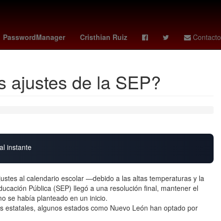
fc
Antonela Roccuzzo
vinicius jr
PasswordManager
Cristhian Ruiz
Contacto
as ajustes de la SEP?
al instante
stes al calendario escolar —debido a las altas temperaturas y la
ucación Pública (SEP) llegó a una resolución final, mantener el
o se había planteado en un inicio.
ías estatales, algunos estados como Nuevo León han optado por