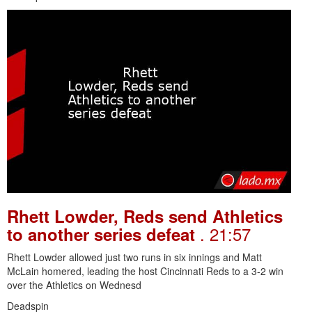
Rhett Lowder, Reds send Athletics
. 21:57
to another series defeat
Rhett Lowder allowed just two runs in six innings and Matt
McLain homered, leading the host Cincinnati Reds to a 3-2 win
over the Athletics on Wednesd
Deadspin