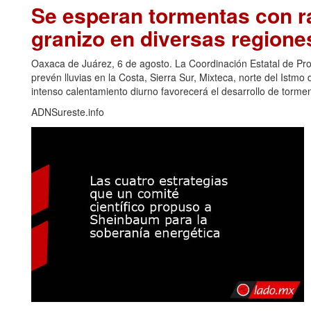
Se esperan tormentas con ra
granizo en diversas regione
Oaxaca de Juárez, 6 de agosto. La Coordinación Estatal de Pr
prevén lluvias en la Costa, Sierra Sur, Mixteca, norte del Ist
intenso calentamiento diurno favorecerá el desarrollo de torm
ADNSureste.info