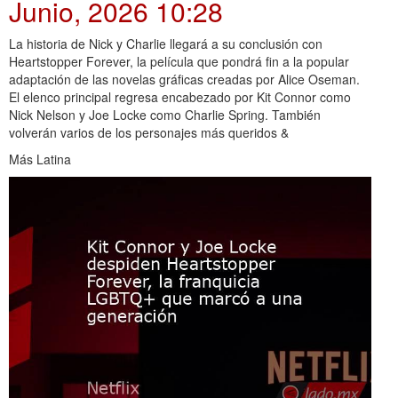
Junio, 2026 10:28
La historia de Nick y Charlie llegará a su conclusión con
Heartstopper Forever, la película que pondrá fin a la popular
adaptación de las novelas gráficas creadas por Alice Oseman.
El elenco principal regresa encabezado por Kit Connor como
Nick Nelson y Joe Locke como Charlie Spring. También
volverán varios de los personajes más queridos &
Más Latina