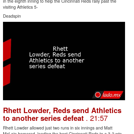
in the eighth inning to help the Cincinnati Reds rally past the
visiting Athletics 5-
Deadspin
Rhett Lowder, Reds send Athletics
. 21:57
to another series defeat
Rhett Lowder allowed just two runs in six innings and Matt
McLain homered, leading the host Cincinnati Reds to a 3-2 win