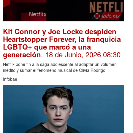
Kit Connor y Joe Locke despiden
Heartstopper Forever, la franquicia
LGBTQ+ que marcó a una
. 18 de Junio, 2026 08:30
generación
Netflix pone fin a la saga adolescente al adaptar un volumen
inédito y sumar el fenómeno musical de Olivia Rodrigo
Infobae