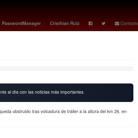
Alex Padilla
rays - white sox
Javier Milei
PasswordManager
Cristhian Ruiz
Contacto
nte al día con las noticias más importantes
ueda obstruido tras volcadura de tráiler a la altura del km 26, en