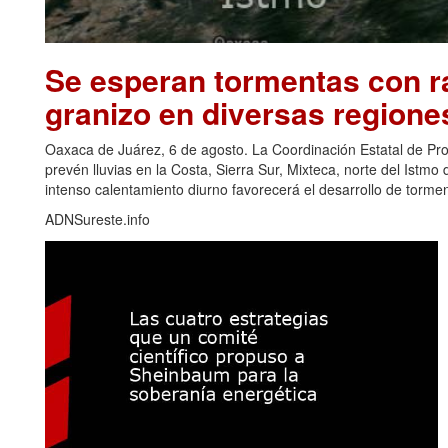
Se esperan tormentas con ra
granizo en diversas regione
Oaxaca de Juárez, 6 de agosto. La Coordinación Estatal de Pr
prevén lluvias en la Costa, Sierra Sur, Mixteca, norte del Ist
intenso calentamiento diurno favorecerá el desarrollo de torm
ADNSureste.info