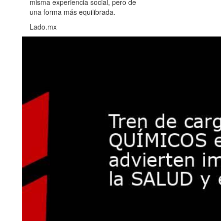
misma experiencia social, pero de
una forma más equilibrada.
Lado.mx