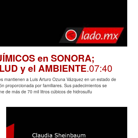
UÍMICOS en SONORA;
SALUD y el AMBIENTE
.07:40
es mantienen a Luis Arturo Ozuna Vázquez en un estado de
ción proporcionada por familiares. Sus padecimientos se
 de más de 70 mil litros cúbicos de hidrosulfu