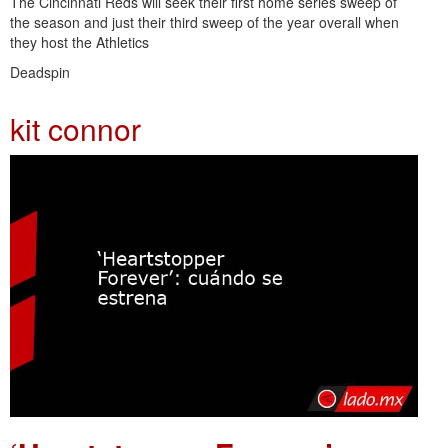
The Cincinnati Reds will seek their first home series sweep of
the season and just their third sweep of the year overall when
they host the Athletics
Deadspin
kit connor