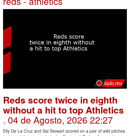
reds - athletics
Reds score twice in eighth
without a hit to top Athletics
. 04 de Agosto, 2026 22:27
Elly De La Cruz and Sal Stewart scored on a pair of wild pitches