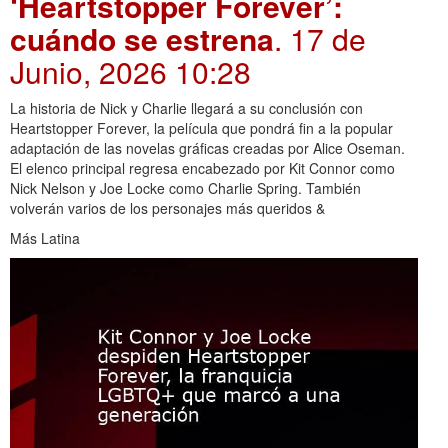
‘Heartstopper Forever’:
cuándo se estrena
. 17 de
Junio, 2026 10:28
La historia de Nick y Charlie llegará a su conclusión con
Heartstopper Forever, la película que pondrá fin a la popular
adaptación de las novelas gráficas creadas por Alice Oseman.
El elenco principal regresa encabezado por Kit Connor como
Nick Nelson y Joe Locke como Charlie Spring. También
volverán varios de los personajes más queridos &
Más Latina