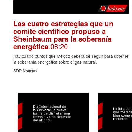
Las cuatro estrategias que un
comité científico propuso a
Sheinbaum para la soberanía
.08:20
energética
Hay cuatro puntos que México deberá de seguir para obtener
la soberanía energética sobre el gas natural.
SDP Noticias