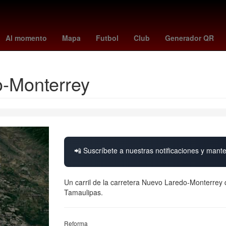
osario
Buffalo Bills
ke buena
Star Wars
corinthians - cruzeiro
Al momento
Mapa
Futbol
Club
Generador QR
do-Monterrey
📲 Suscríbete a nuestras notificaciones y mante
Un carril de la carretera Nuevo Laredo-Monterrey q
Tamaulipas.
Reforma