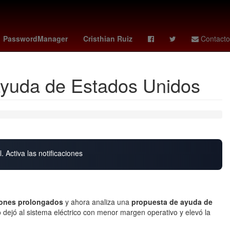
Sunderland AFC - Coventry City
jorge romero herrera
PasswordManager
Cristhian Ruiz
Contacto
 ayuda de Estados Unidos
. Activa las notificaciones
ones prolongados
y ahora analiza una
propuesta de ayuda de
o dejó al sistema eléctrico con menor margen operativo y elevó la