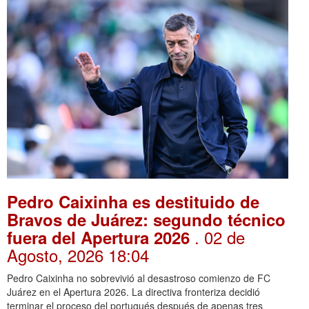
Pedro Caixinha es destituido de
Bravos de Juárez: segundo técnico
. 02 de
fuera del Apertura 2026
Agosto, 2026 18:04
Pedro Caixinha no sobrevivió al desastroso comienzo de FC
Juárez en el Apertura 2026. La directiva fronteriza decidió
terminar el proceso del portugués después de apenas tres