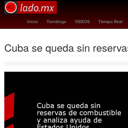
Star Wars
Puebla de Zaragoza
atleta
Tierra
ca
Inicio
Trendings
VIDEOS
Tiempo Real
Cuba se queda sin reserva