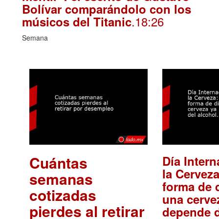
Bolívar comparándolo con los
.18:26
músicos del Titanic
Semana
Cuántas
Día Intern
la Cerveza
semanas
forma de d
cotizadas
una cerve
pierdes al retirar
depende d