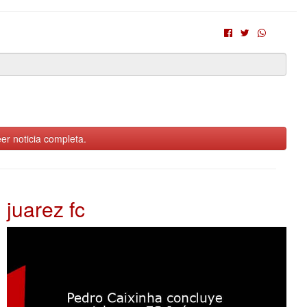
er noticia completa.
juarez fc