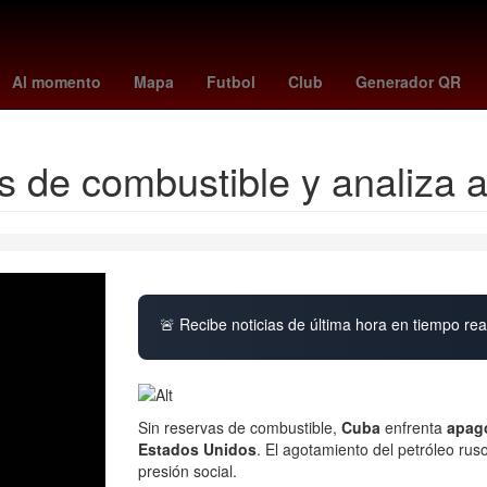
m skattebo
Dólar estadounidense
Gobierno
summerslam wwe
Al momento
Mapa
Futbol
Club
Generador QR
s de combustible y analiza
🚨 Recibe noticias de última hora en tiempo real
Sin reservas de combustible,
Cuba
enfrenta
apag
Estados Unidos
. El agotamiento del petróleo rus
presión social.