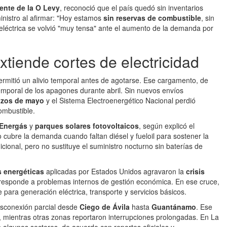
ente de la O Levy
, reconoció que el país quedó sin inventarios
uministro al afirmar: "Hoy estamos
sin reservas de combustible
, sin
 eléctrica se volvió "muy tensa" ante el aumento de la demanda por
xtiende cortes de electricidad
rmitió un alivio temporal antes de agotarse. Ese cargamento, de
emporal de los apagones durante abril. Sin nuevos envíos
nzos de mayo
y el Sistema Electroenergético Nacional perdió
ombustible.
 Energás
y
parques solares fotovoltaicos
, según explicó el
 cubre la demanda cuando faltan diésel y fueloil para sostener la
cional, pero no sustituye el suministro nocturno sin baterías de
s energéticas
aplicadas por Estados Unidos agravaron la
crisis
n responde a problemas internos de gestión económica. En ese cruce,
le para generación eléctrica, transporte y servicios básicos.
esconexión parcial desde
Ciego de Ávila
hasta
Guantánamo
. Ese
ís, mientras otras zonas reportaron interrupciones prolongadas. En La