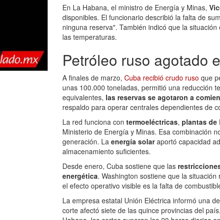
En La Habana, el ministro de Energía y Minas,
Vic
disponibles. El funcionario describió la falta de s
ninguna reserva". También indicó que la situación
las temperaturas.
Petróleo ruso agotado e
A finales de marzo,
Cuba recibió crudo ruso
que pe
unas 100.000 toneladas, permitió una reducción t
equivalentes,
las reservas se agotaron a comie
respaldo para operar centrales dependientes de c
La red funciona con
termoeléctricas
,
plantas de
Ministerio de Energía y Minas. Esa combinación no
generación. La
energía solar
aportó capacidad adi
almacenamiento suficientes.
Desde enero, Cuba sostiene que las
restriccione
energética
. Washington sostiene que la situació
el efecto operativo visible es la falta de combustib
La empresa estatal Unión Eléctrica informó una d
corte afectó siete de las quince provincias del pa