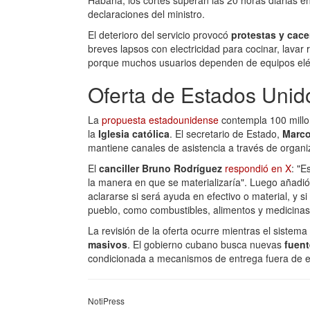
Habana, los cortes superan las 20 horas diarias en
declaraciones del ministro.
El deterioro del servicio provocó
protestas y cace
breves lapsos con electricidad para cocinar, lavar
porque muchos usuarios dependen de equipos elé
Oferta de Estados Unid
La
propuesta estadounidense
contempla 100 millon
la
Iglesia católica
. El secretario de Estado,
Marco
mantiene canales de asistencia a través de organiz
El
canciller Bruno Rodríguez
respondió en X
: "E
la manera en que se materializaría". Luego añadió 
aclararse si será ayuda en efectivo o material, y 
pueblo, como combustibles, alimentos y medicinas
La revisión de la oferta ocurre mientras el sistem
masivos
. El gobierno cubano busca nuevas
fuent
condicionada a mecanismos de entrega fuera de es
NotiPress