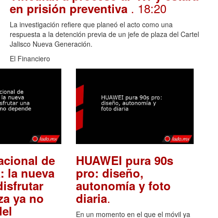
. 18:20
en prisión preventiva
La investigación refiere que planeó el acto como una
respuesta a la detención previa de un jefe de plaza del Cartel
Jalisco Nueva Generación.
El Financiero
acional de
HUAWEI pura 90s
: la nueva
pro: diseño,
isfrutar
autonomía y foto
.
za ya no
diaria
el
En un momento en el que el móvil ya