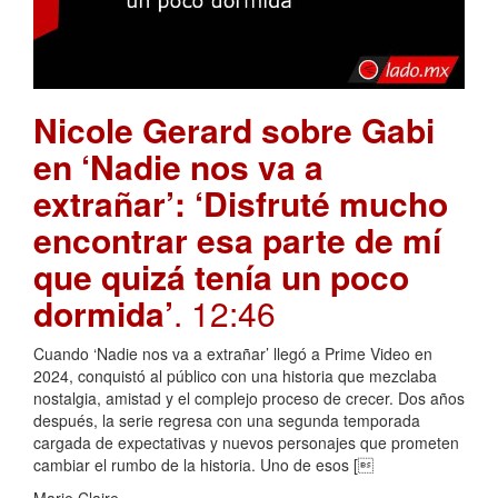
Nicole Gerard sobre Gabi
en ‘Nadie nos va a
extrañar’: ‘Disfruté mucho
encontrar esa parte de mí
que quizá tenía un poco
dormida’
. 12:46
Cuando ‘Nadie nos va a extrañar’ llegó a Prime Video en
2024, conquistó al público con una historia que mezclaba
nostalgia, amistad y el complejo proceso de crecer. Dos años
después, la serie regresa con una segunda temporada
cargada de expectativas y nuevos personajes que prometen
cambiar el rumbo de la historia. Uno de esos [
Marie Claire