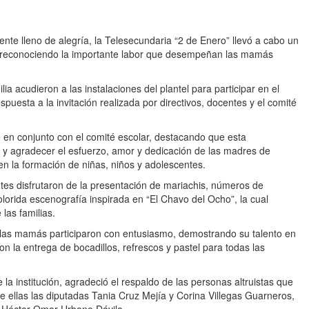
nte lleno de alegría, la Telesecundaria “2 de Enero” llevó a cabo un
s, reconociendo la importante labor que desempeñan las mamás
 acudieron a las instalaciones del plantel para participar en el
spuesta a la invitación realizada por directivos, docentes y el comité
o en conjunto con el comité escolar, destacando que esta
r y agradecer el esfuerzo, amor y dedicación de las madres de
en la formación de niñas, niños y adolescentes.
entes disfrutaron de la presentación de mariachis, números de
lorida escenografía inspirada en “El Chavo del Ocho”, la cual
las familias.
e las mamás participaron con entusiasmo, demostrando su talento en
con la entrega de bocadillos, refrescos y pastel para todas las
 la institución, agradeció el respaldo de las personas altruistas que
re ellas las diputadas Tania Cruz Mejía y Corina Villegas Guarneros,