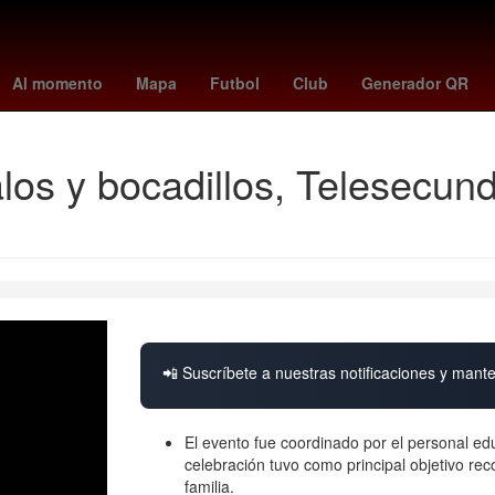
la de goleo mundial 2026
alerta meteorológica
Gobierno
2024
Al momento
Mapa
Futbol
Club
Generador QR
los y bocadillos, Telesecun
📲 Suscríbete a nuestras notificaciones y mante
El evento fue coordinado por el personal ed
celebración tuvo como principal objetivo re
familia.