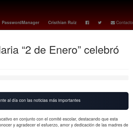
obsession
Ridley Scott
Américo Villarreal
PasswordManager
Cristhian Ruiz
Contacto
daria “2 de Enero” celebró
nte al día con las noticias más importantes
ucativo en conjunto con el comité escolar, destacando que esta
conocer y agradecer el esfuerzo, amor y dedicación de las madres de