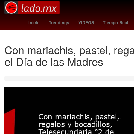
Venezolanos
Rusia
Semana Santa
tab
Inicio
Trendings
VIDEOS
Tiempo Real
Con mariachis, pastel, rega
el Día de las Madres