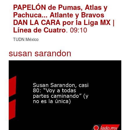
PAPELÓN de Pumas, Atlas y
Pachuca... Atlante y Bravos
DAN LA CARA por la Liga MX |
. 09:10
Línea de Cuatro
TUDN México
susan sarandon