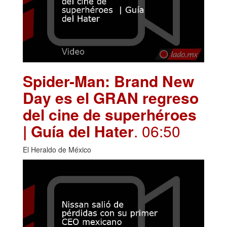
Spider-Man: Brand New
Day es el GRAN regreso
del cine de superhéroes
| Guía del Hater
. 06:50
El Heraldo de México