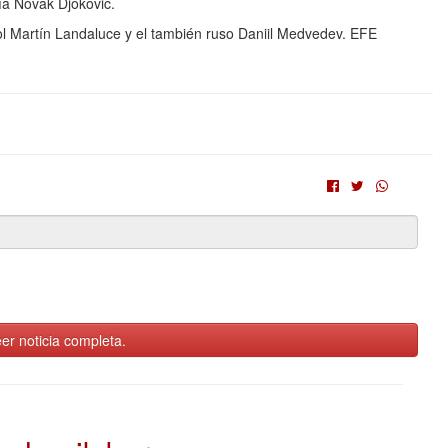
ía Novak Djokovic.
ol Martín Landaluce y el también ruso Daniil Medvedev. EFE
er noticia completa.