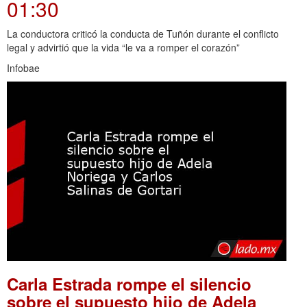
01:30
La conductora criticó la conducta de Tuñón durante el conflicto
legal y advirtió que la vida “le va a romper el corazón”
Infobae
Carla Estrada rompe el silencio
sobre el supuesto hijo de Adela