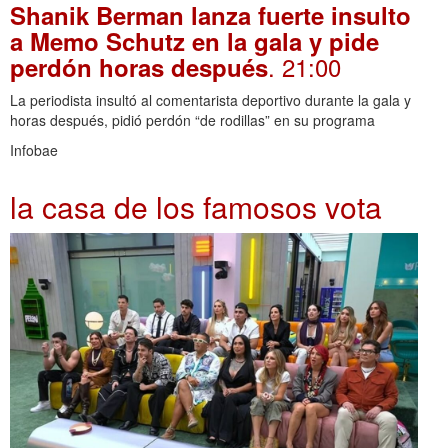
Shanik Berman lanza fuerte insulto
a Memo Schutz en la gala y pide
. 21:00
perdón horas después
La periodista insultó al comentarista deportivo durante la gala y
horas después, pidió perdón “de rodillas” en su programa
Infobae
la casa de los famosos vota