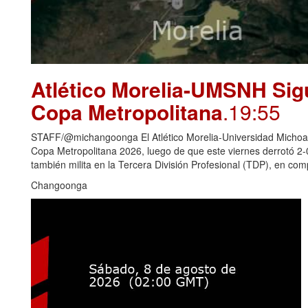
Atlético Morelia-UMSNH Sig
Copa Metropolitana
.19:55
STAFF/@michangoonga El Atlético Morelia-Universidad Michoaca
Copa Metropolitana 2026, luego de que este viernes derrotó 2
también milita en la Tercera División Profesional (TDP), en c
Changoonga