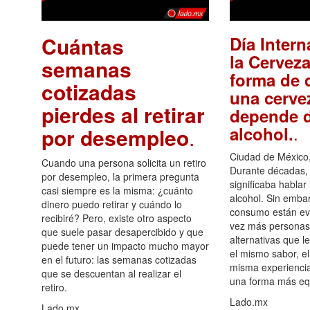
Cuántas
Día Intern
la Cerveza
semanas
forma de d
cotizadas
una cerve
pierdes al retirar
depende d
.
alcohol.
por desempleo
.
Ciudad de México,
Cuando una persona solicita un retiro
Durante décadas, 
por desempleo, la primera pregunta
significaba hablar
casi siempre es la misma: ¿cuánto
alcohol. Sin embar
dinero puedo retirar y cuándo lo
consumo están ev
recibiré? Pero, existe otro aspecto
vez más personas
que suele pasar desapercibido y que
alternativas que l
puede tener un impacto mucho mayor
el mismo sabor, el
en el futuro: las semanas cotizadas
misma experiencia
que se descuentan al realizar el
una forma más equ
retiro.
Lado.mx
Lado.mx