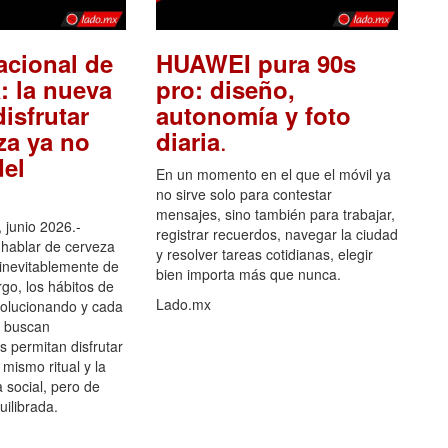
acional de
HUAWEI pura 90s
: la nueva
pro: diseño,
isfrutar
autonomía y foto
.
za ya no
diaria
el
En un momento en el que el móvil ya
no sirve solo para contestar
mensajes, sino también para trabajar,
 junio 2026.-
registrar recuerdos, navegar la ciudad
hablar de cerveza
y resolver tareas cotidianas, elegir
 inevitablemente de
bien importa más que nunca.
go, los hábitos de
Lado.mx
olucionando y cada
 buscan
es permitan disfrutar
 mismo ritual y la
 social, pero de
ilibrada.