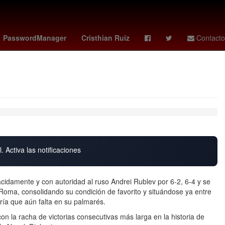
México
Claudia Sheinbaum Pardo
Chihuahua
PasswordManager
Cristhian Ruiz
Contacto
. Activa las notificaciones
idamente y con autoridad al ruso Andrei Rublev por 6-2, 6-4 y se
 Roma, consolidando su condición de favorito y situándose ya entre
ría que aún falta en su palmarés.
con la racha de victorias consecutivas más larga en la historia de