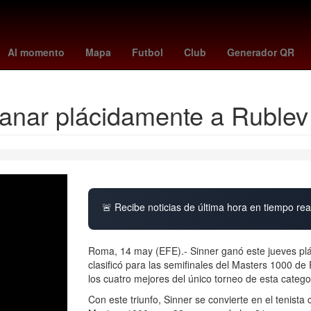
obel de la Paz 2018
China
metroid prime 4
masterchef en vivo
Al momento
Mapa
Futbol
Club
Generador QR
 ganar plácidamente a Rublev
🚨 Recibe noticias de última hora en tiempo real
Roma, 14 may (EFE).- Sinner ganó este jueves plác
clasificó para las semifinales del Masters 1000 de
los cuatro mejores del único torneo de esta catego
Con este triunfo, Sinner se convierte en el tenista 