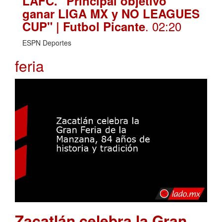
LAFC. "Principal objetivo
ganar LIGA MX y NO LEAGUES
. 02:20
CUP" | Futbol Picante
ESPN Deportes
feria
Zacatlán celebra la Gran