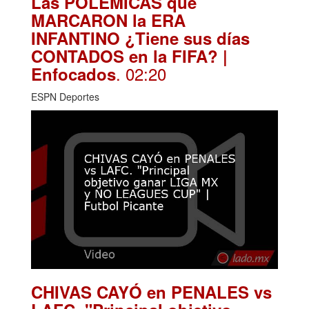
Las POLÉMICAS que
MARCARON la ERA
INFANTINO ¿Tiene sus días
CONTADOS en la FIFA? |
. 02:20
Enfocados
ESPN Deportes
CHIVAS CAYÓ en PENALES vs