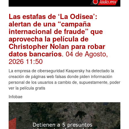
Las estafas de ‘La Odisea’:
alertan de una “campaña
internacional de fraude” que
aprovecha la película de
Christopher Nolan para robar
. 04 de Agosto,
datos bancarios
2026 11:50
La empresa de ciberseguridad Kaspersky ha detectado la
creación de páginas web falsas donde piden información
personal de los usuarios a cambio de, supuestamente, poder
ver la película gratis
Infobae