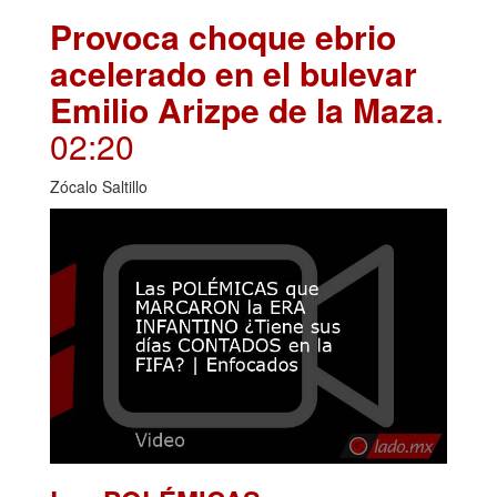
Provoca choque ebrio
acelerado en el bulevar
Emilio Arizpe de la Maza
.
02:20
Zócalo Saltillo