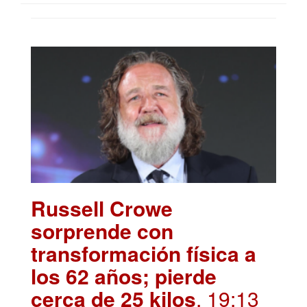
Russell Crowe
sorprende con
transformación física a
los 62 años; pierde
cerca de 25 kilos
. 19:13