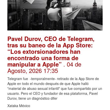
Pavel Durov, CEO de Telegram,
tras su baneo de la App Store:
“Los extorsionadores han
encontrado una forma de
. 04 de
manipular a Apple”
Agosto, 2026 17:35
Telegram fue -temporalmente- retirado de la App Store de
Apple en todo el mundo después de que Apple halló
"material de abuso sexual infantil" que fue compartido por un
usuario. Pero el CEO y fundador de esa plataforma, Pavel
Durov, tiene un diagnóstico difer
Xataka México