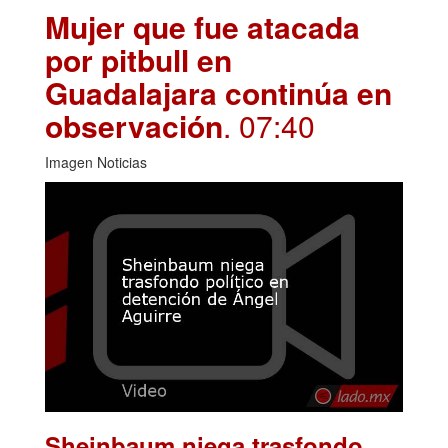
Mujer que fue atacada
por pitbull en
Guadalajara continúa en
observación
. 07:40
Imagen Noticias
Sheinbaum niega trasfondo