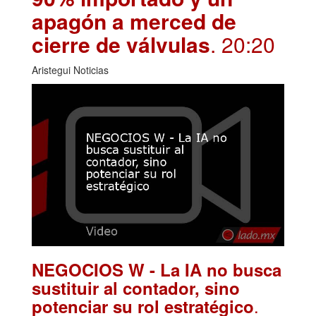
apagón a merced de
cierre de válvulas
. 20:20
Aristegui Noticias
NEGOCIOS W - La IA no busca
sustituir al contador, sino
.
potenciar su rol estratégico