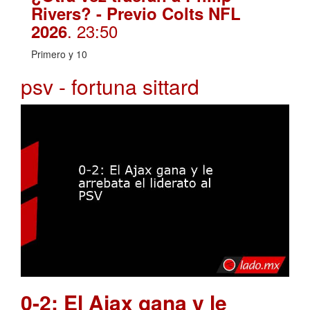
Rivers? - Previo Colts NFL
. 23:50
2026
Primero y 10
psv - fortuna sittard
0-2: El Ajax gana y le