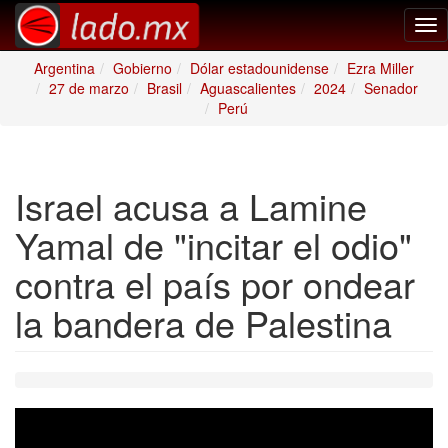
Tog
nav
Argentina
Gobierno
Dólar estadounidense
Ezra Miller
27 de marzo
Brasil
Aguascalientes
2024
Senador
Perú
Israel acusa a Lamine
Yamal de "incitar el odio"
contra el país por ondear
la bandera de Palestina