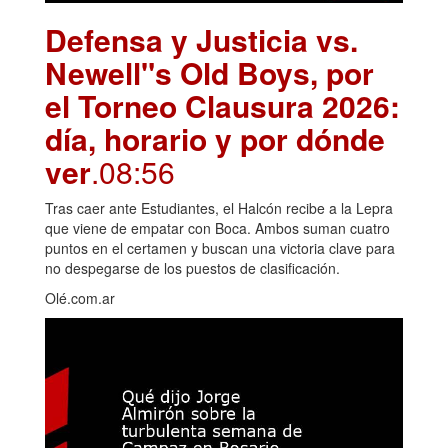
Defensa y Justicia vs.
Newell"s Old Boys, por
el Torneo Clausura 2026:
día, horario y por dónde
ver
.08:56
Tras caer ante Estudiantes, el Halcón recibe a la Lepra
que viene de empatar con Boca. Ambos suman cuatro
puntos en el certamen y buscan una victoria clave para
no despegarse de los puestos de clasificación.
Olé.com.ar