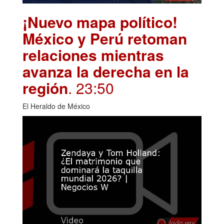
¡Nuevo mapa político!
México y Perú retoman
relaciones mientras
avanza la derecha en la
región
. 23:50
El Heraldo de México