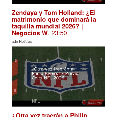
Zendaya y Tom Holland: ¿El
matrimonio que dominará la
taquilla mundial 2026? |
. 23:50
Negocios W
adn Noticias
¿Otra vez traerán a Philip