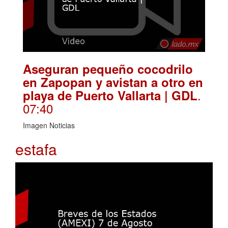
Aseguran pequeño cocodrilo
en Zapopan y avistan a otro en
.
playa de Puerto Vallarta | GDL
07:40
Imagen Noticias
estafa