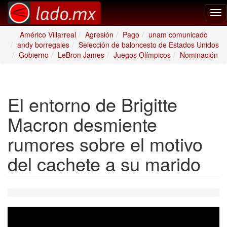
Tog
nav
Américo Villarreal
Agresión
Pago
unam comunicado
andy borregales
Selección de baloncesto de Estados Unidos
Gobierno
LeBron James
Juegos Olímpicos
Nominación
El entorno de Brigitte
Macron desmiente
rumores sobre el motivo
del cachete a su marido