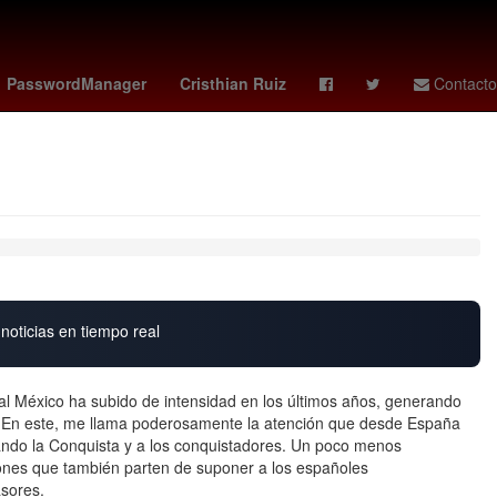
 Advíncula
Toronto - Philadelphia
Columbus Crew - Nashville SC
PasswordManager
Cristhian Ruiz
Contacto
noticias en tiempo real
ual México ha subido de intensidad en los últimos años, generando
r. En este, me llama poderosamente la atención que desde España
tando la Conquista y a los conquistadores. Un poco menos
nes que también parten de suponer a los españoles
sores.