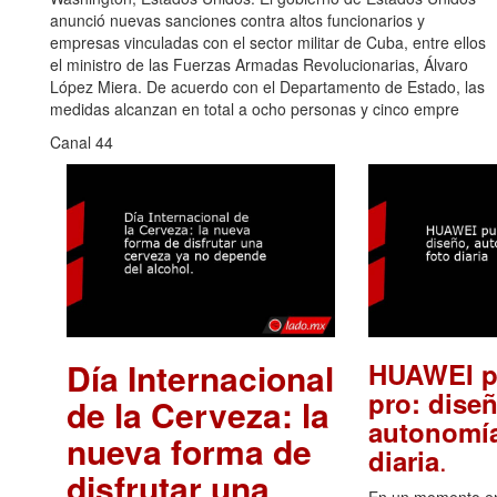
anunció nuevas sanciones contra altos funcionarios y
empresas vinculadas con el sector militar de Cuba, entre ellos
el ministro de las Fuerzas Armadas Revolucionarias, Álvaro
López Miera. De acuerdo con el Departamento de Estado, las
medidas alcanzan en total a ocho personas y cinco empre
Canal 44
Día Internacional
HUAWEI p
pro: diseñ
de la Cerveza: la
autonomía
nueva forma de
.
diaria
disfrutar una
En un momento en 