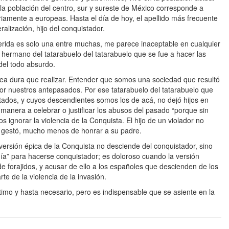
la población del centro, sur y sureste de México corresponde a
riamente a europeas. Hasta el día de hoy, el apellido más frecuente
lización, hijo del conquistador.
eferida es solo una entre muchas, me parece inaceptable en cualquier
 hermano del tatarabuelo del tatarabuelo que se fue a hacer las
del todo absurdo.
area dura que realizar. Entender que somos una sociedad que resultó
 por nuestros antepasados. Por ese tatarabuelo del tatarabuelo que
stados, y cuyos descendientes somos los de acá, no dejó hijos en
anera a celebrar o justificar los abusos del pasado “porque sin
ignorar la violencia de la Conquista. El hijo de un violador no
 lo gestó, mucho menos de honrar a su padre.
versión épica de la Conquista no desciende del conquistador, sino
rdía” para hacerse conquistador; es doloroso cuando la versión
 forajidos, y acusar de ello a los españoles que descienden de los
e de la violencia de la invasión.
ítimo y hasta necesario, pero es indispensable que se asiente en la