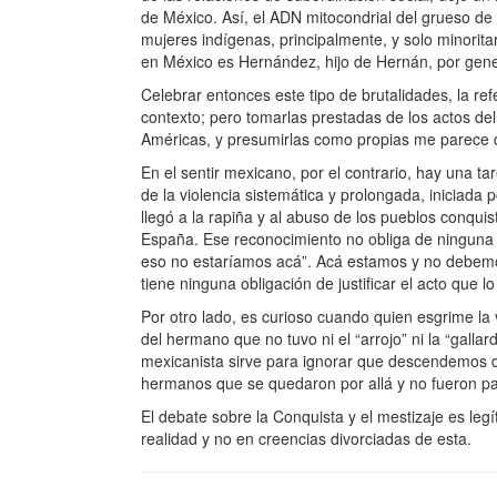
de México. Así, el ADN mitocondrial del grueso de 
mujeres indígenas, principalmente, y solo minorita
en México es Hernández, hijo de Hernán, por genera
Celebrar entonces este tipo de brutalidades, la r
contexto; pero tomarlas prestadas de los actos del
Américas, y presumirlas como propias me parece 
En el sentir mexicano, por el contrario, hay una t
de la violencia sistemática y prolongada, iniciada
llegó a la rapiña y al abuso de los pueblos conqui
España. Ese reconocimiento no obliga de ninguna m
eso no estaríamos acá”. Acá estamos y no debemos 
tiene ninguna obligación de justificar el acto que
Por otro lado, es curioso cuando quien esgrime la 
del hermano que no tuvo ni el “arrojo” ni la “galla
mexicanista sirve para ignorar que descendemos de
hermanos que se quedaron por allá y no fueron part
El debate sobre la Conquista y el mestizaje es leg
realidad y no en creencias divorciadas de esta.