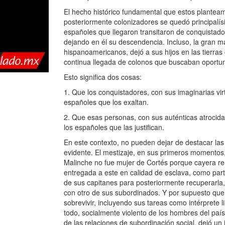
El hecho histórico fundamental que estos planteam
posteriormente colonizadores se quedó principalí
españoles que llegaron transitaron de conquistado
dejando en él su descendencia. Incluso, la gran m
hispanoamericanos, dejó a sus hijos en las tierr
continua llegada de colonos que buscaban oportu
Esto significa dos cosas:
1. Que los conquistadores, con sus imaginarias vi
españoles que los exaltan.
2. Que esas personas, con sus auténticas atrocid
los españoles que las justifican.
En este contexto, no pueden dejar de destacar las v
evidente. El mestizaje, en sus primeros momentos,
Malinche no fue mujer de Cortés porque cayera r
entregada a este en calidad de esclava, como parte
de sus capitanes para posteriormente recuperarla, a
con otro de sus subordinados. Y por supuesto que 
sobrevivir, incluyendo sus tareas como intérprete l
todo, socialmente violento de los hombres del país 
de las relaciones de subordinación social, dejó un 