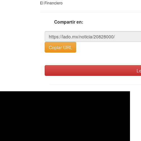
El Financiero
Compartir en:
Copiar URL
Le