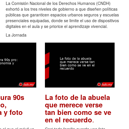
La Comisión Nacional de los Derechos Humanos (CNDH)
exhortó a los tres niveles de gobierno a que diseñen políticas
públicas que garanticen espacios urbanos seguros y escuelas
presenciales equipadas, donde se limite el uso de dispositivos
digitales en el aula y se priorice el aprendizaje vivencial.
La Jornada
ura 90s
La foto de la abuela
o,
que merece verse
 y foto
tan bien como se ve
.
en el recuerdo
el que el móvil ya
Casi toda familia guarda una foto