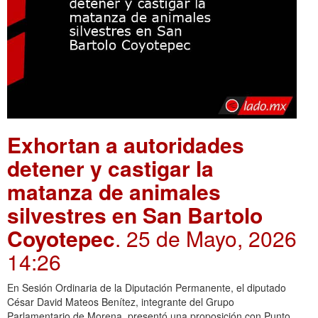
Exhortan a autoridades
detener y castigar la
matanza de animales
silvestres en San Bartolo
Coyotepec
. 25 de Mayo, 2026
14:26
En Sesión Ordinaria de la Diputación Permanente, el diputado
César David Mateos Benítez, integrante del Grupo
Parlamentario de Morena, presentó una proposición con Punto