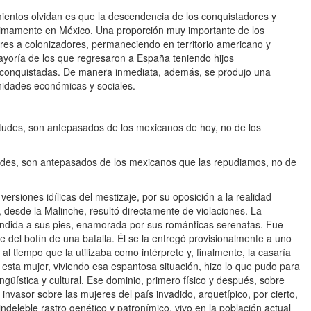
ientos olvidan es que la descendencia de los conquistadores y
simamente en México. Una proporción muy importante de los
res a colonizadores, permaneciendo en territorio americano y
ayoría de los que regresaron a España teniendo hijos
as conquistadas. De manera inmediata, además, se produjo una
nidades económicas y sociales.
rtudes, son antepasados de los mexicanos de hoy, no de los
ades, son antepasados de los mexicanos que las repudiamos, no de
ersiones idílicas del mestizaje, por su oposición a la realidad
 desde la Malinche, resultó directamente de violaciones. La
endida a sus pies, enamorada por sus románticas serenatas. Fue
 del botín de una batalla. Él se la entregó provisionalmente a uno
l tiempo que la utilizaba como intérprete y, finalmente, la casaría
esta mujer, viviendo esa espantosa situación, hizo lo que pudo para
ingüística y cultural. Ese dominio, primero físico y después, sobre
invasor sobre las mujeres del país invadido, arquetípico, por cierto,
indeleble rastro genético y patronímico, vivo en la población actual