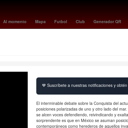
cional vs Bahia
internacional - bahía
Inter Miami - Montréal
Luis
Al momento
Mapa
Futbol
Club
Generador QR
💙 Suscríbete a nuestras notificaciones y obtén 
El interminable debate sobre la Conquista del act
posiciones polarizadas de uno y otro lado del ma
se alcen voces defendiendo, reivindicando y exal
sorprendente es que en México se asuman posicio
contemporáneos como herederos de aquellos inva