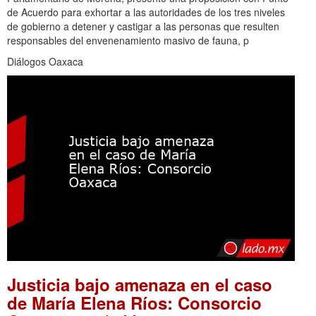
de Acuerdo para exhortar a las autoridades de los tres niveles
de gobierno a detener y castigar a las personas que resulten
responsables del envenenamiento masivo de fauna, p
Diálogos Oaxaca
Justicia bajo amenaza en el caso
de María Elena Ríos: Consorcio