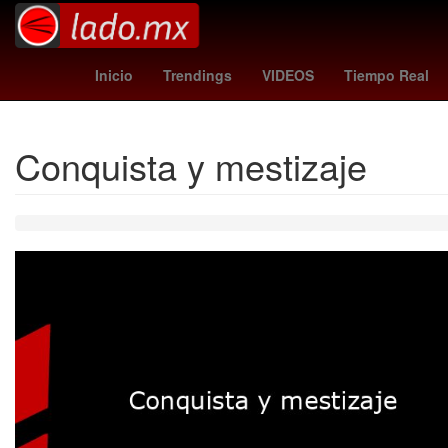
nsqk conciertos
rhode
Tráfico CDMX
Carlos Espejel
Interna
Inicio
Trendings
VIDEOS
Tiempo Real
Conquista y mestizaje