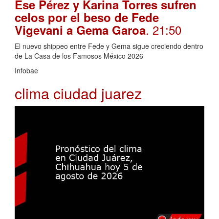
Ese Pérez y Karina Torres sufren
celos por el beso de Fede
. 21:50
Vigevani a Gema Garoa
El nuevo shippeo entre Fede y Gema sigue creciendo dentro
de La Casa de los Famosos México 2026
Infobae
clima ciudad juarez