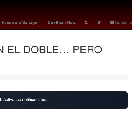
chrome
bmw
melate 4095
carlos treviño
PasswordManager
Cristhian Ruiz
Contacto
ON EL DOBLE… PERO
. Activa las notificaciones