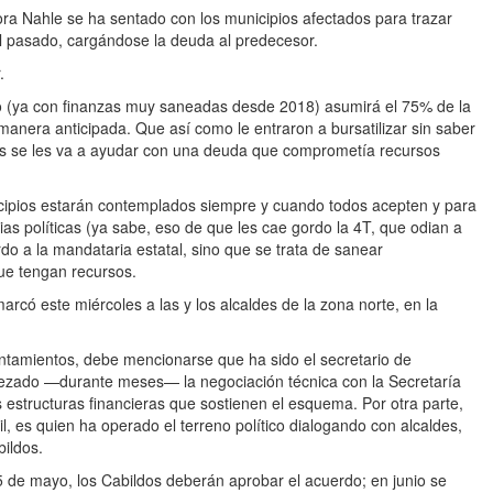
a Nahle se ha sentado con los municipios afectados para trazar
el pasado, cargándose la deuda al predecesor.
.
do (ya con finanzas muy saneadas desde 2018) asumirá el 75% de la
manera anticipada. Que así como le entraron a bursatilizar sin saber
os se les va a ayudar con una deuda que comprometía recursos
cipios estarán contemplados siempre y cuando todos acepten y para
obias políticas (ya sabe, eso de que les cae gordo la 4T, que odian a
do a la mandataria estatal, sino que se trata de sanear
ue tengan recursos.
marcó este miércoles a las y los alcaldes de la zona norte, en la
tamientos, debe mencionarse que ha sido el secretario de
ezado —durante meses— la negociación técnica con la Secretaría
estructuras financieras que sostienen el esquema. Por otra parte,
, es quien ha operado el terreno político dialogando con alcaldes,
bildos.
5 de mayo, los Cabildos deberán aprobar el acuerdo; en junio se