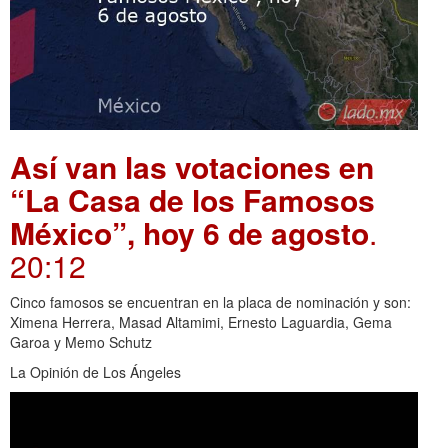
Así van las votaciones en
“La Casa de los Famosos
México”, hoy 6 de agosto
.
20:12
Cinco famosos se encuentran en la placa de nominación y son:
Ximena Herrera, Masad Altamimi, Ernesto Laguardia, Gema
Garoa y Memo Schutz
La Opinión de Los Ángeles