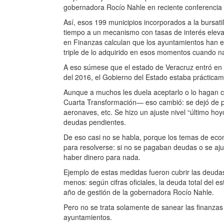
gobernadora Rocío Nahle en reciente conferencia 
Así, esos 199 municipios incorporados a la bursatil
tiempo a un mecanismo con tasas de interés elevad
en Finanzas calculan que los ayuntamientos han e
triple de lo adquirido en esos momentos cuando na
A eso súmese que el estado de Veracruz entró en u
del 2016, el Gobierno del Estado estaba práctica
Aunque a muchos les duela aceptarlo o lo hagan c
Cuarta Transformación— eso cambió: se dejó de ped
aeronaves, etc. Se hizo un ajuste nivel “último hoy
deudas pendientes.
De eso casi no se habla, porque los temas de eco
para resolverse: si no se pagaban deudas o se aju
haber dinero para nada.
Ejemplo de estas medidas fueron cubrir las deud
menos: según cifras oficiales, la deuda total del
año de gestión de la gobernadora Rocío Nahle.
Pero no se trata solamente de sanear las finanzas 
ayuntamientos.