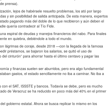
de prensa).
ización, lejos de habérsele resuelto problemas, los ató por largo
as y sin posibilidad de salida anticipada. De esta manera, expertos
stado pagando más del doble de lo que recibieron y aún deben el
die quería contradecir al Tío Fide.
na espiral de deudas y manejos financieros del nabo. Para finales
mente en quiebra, debiéndole a todo el mundo.
on lágrimas de coraje, desde 2018 —con la llegada de la famosa
ir préstamos, se bajaron los salarios, se quitó el uso de
o del cinturón” para ahorrar hasta el último centavo y pagar las
nomía y finanzas suelen ser aburridos, pero era algo fundamental
staban gastos, el estado sencillamente no iba a caminar. No iba a
as con el SAT, ISSSTE y bancos. Todavía se debe, pero es mucho
 estado de Veracruz se ha reducido en poco más del 40% en el primer
del gobierno estatal. Ahora se busca replicar lo mismo en los