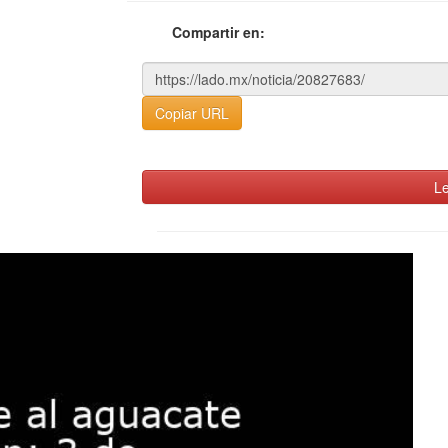
Compartir en:
Copiar URL
Le