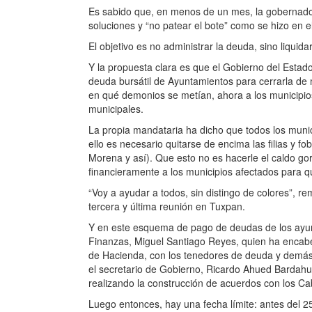
Es sabido que, en menos de un mes, la gobernador
soluciones y “no patear el bote” como se hizo en 
El objetivo es no administrar la deuda, sino liquidar
Y la propuesta clara es que el Gobierno del Esta
deuda bursátil de Ayuntamientos para cerrarla de 
en qué demonios se metían, ahora a los municipi
municipales.
La propia mandataria ha dicho que todos los muni
ello es necesario quitarse de encima las filias y f
Morena y así). Que esto no es hacerle el caldo gor
financieramente a los municipios afectados para q
“Voy a ayudar a todos, sin distingo de colores”, re
tercera y última reunión en Tuxpan.
Y en este esquema de pago de deudas de los ayun
Finanzas, Miguel Santiago Reyes, quien ha encab
de Hacienda, con los tenedores de deuda y demás 
el secretario de Gobierno, Ricardo Ahued Bardahuil
realizando la construcción de acuerdos con los Ca
Luego entonces, hay una fecha límite: antes del 2