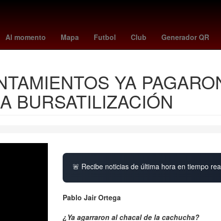
ga
alemania - irlanda del norte
harfuch drones
turquía - españa
Al momento
Mapa
Futbol
Club
Generador QR
YUNTAMIENTOS YA PAGAR
LA BURSATILIZACIÓN
🚨 Recibe noticias de última hora en tiempo real
Pablo Jair Ortega
¿Ya agarraron al chacal de la cachucha?