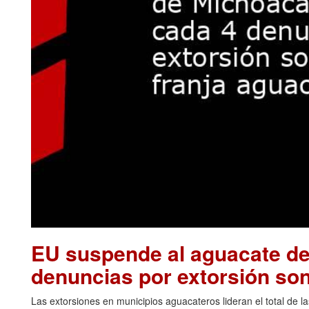
EU suspende al aguacate de
denuncias por extorsión son
Las extorsiones en municipios aguacateros lideran el total de 