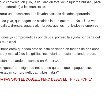
evo convenio; en julio, la liquidación total del esquema bursátil, para
nte federales) a los municipios.
rraría un mecanismo que llevaba casi dos décadas operando.
deuda y ya, que hagan los alcaldes lo que quieran… No… Una vez
a calles, drenaje, agua y alumbrado; que los municipios retomen su
ciones ya comprometidas por deuda, por eso la ayuda por parte del
 municipal.
inancieros) que todo esto se está haciendo en menos de dos años
a y más allá de las grillitas incendiarias— está metiendo orden.
están marcando un cambio en Veracruz.
“pazguate” que diga que no, que no quieren que le paguen sus
ue estaban comprometidos… ¿Los habrá?
 YA PAGARON EL DOBLE… PERO DEBEN EL TRIPLE POR LA