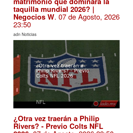
matrimonio que dominará la
taquilla mundial 2026? |
. 07 de Agosto, 2026
Negocios W
23:50
adn Noticias
¿Otra vez traerán a Philip
Rivers? - Previo Colts NFL