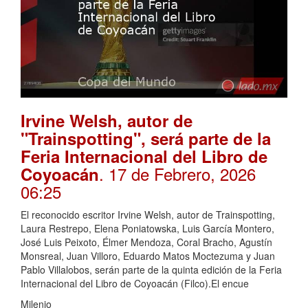
Irvine Welsh, autor de
"Trainspotting", será parte de la
Feria Internacional del Libro de
. 17 de Febrero, 2026
Coyoacán
06:25
El reconocido escritor Irvine Welsh, autor de Trainspotting,
Laura Restrepo, Elena Poniatowska, Luis García Montero,
José Luis Peixoto, Élmer Mendoza, Coral Bracho, Agustín
Monsreal, Juan Villoro, Eduardo Matos Moctezuma y Juan
Pablo Villalobos, serán parte de la quinta edición de la Feria
Internacional del Libro de Coyoacán (Filco).El encue
Milenio