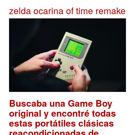
zelda ocarina of time remake
Buscaba una Game Boy
original y encontré todas
estas portátiles clásicas
reacondicionadas de