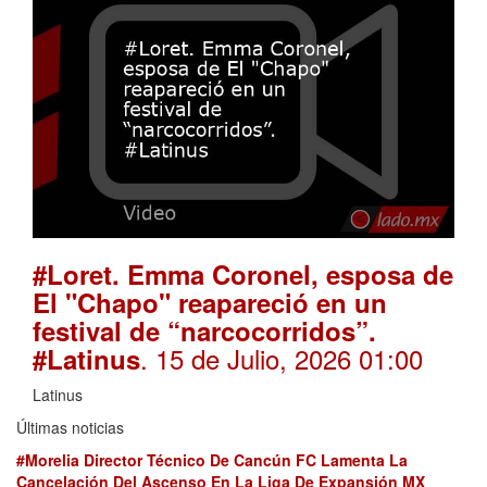
#Loret. Emma Coronel, esposa de
El "Chapo" reapareció en un
festival de “narcocorridos”.
. 15 de Julio, 2026 01:00
#Latinus
Latinus
Últimas noticias
#Morelia Director Técnico De Cancún FC Lamenta La
Cancelación Del Ascenso En La Liga De Expansión MX