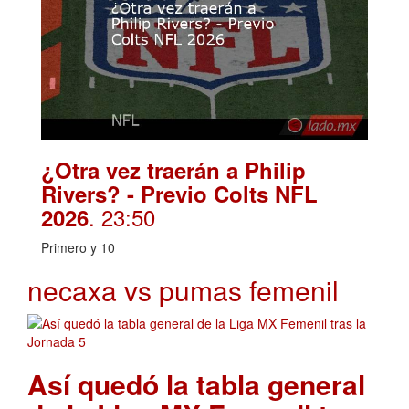
¿Otra vez traerán a Philip
Rivers? - Previo Colts NFL
. 23:50
2026
Primero y 10
necaxa vs pumas femenil
Así quedó la tabla general