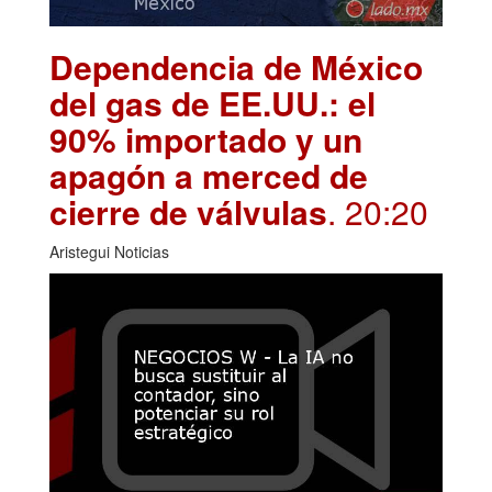
Dependencia de México
del gas de EE.UU.: el
90% importado y un
apagón a merced de
cierre de válvulas
. 20:20
Aristegui Noticias