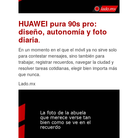
HUAWEI pura 90s pro:
diseño, autonomía y foto
.
diaria
En un momento en el que el móvil ya no sirve solo
para contestar mensajes, sino también para
trabajar, registrar recuerdos, navegar la ciudad y
resolver tareas cotidianas, elegir bien importa más
que nunca.
Lado.mx