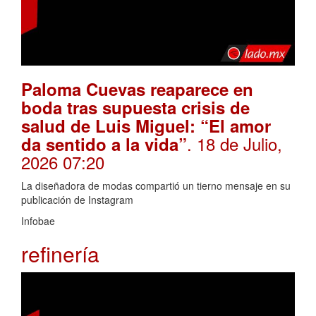
Paloma Cuevas reaparece en
boda tras supuesta crisis de
salud de Luis Miguel: “El amor
. 18 de Julio,
da sentido a la vida”
2026 07:20
La diseñadora de modas compartió un tierno mensaje en su
publicación de Instagram
Infobae
refinería