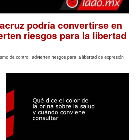
acruz podría convertirse en
rten riesgos para la libertad
mo de control; advierten riesgos para la libertad de expresión