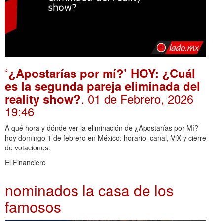
‘¿Apostarías por mí?’ HOY: ¿Cuál
es la segunda pareja eliminada del
. 01 de Febrero, 2026
reality show?
19:46
A qué hora y dónde ver la eliminación de ¿Apostarías por Mí?
hoy domingo 1 de febrero en México: horario, canal, ViX y cierre
de votaciones.
El Financiero
nominados la casa de los
famosos