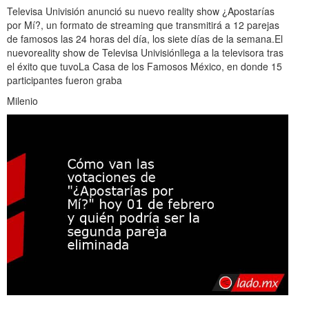
Televisa Univisión anunció su nuevo reality show ¿Apostarías
por Mí?, un formato de streaming que transmitirá a 12 parejas
de famosos las 24 horas del día, los siete días de la semana.El
nuevoreality show de Televisa Univisiónllega a la televisora tras
el éxito que tuvoLa Casa de los Famosos México, en donde 15
participantes fueron graba
Milenio