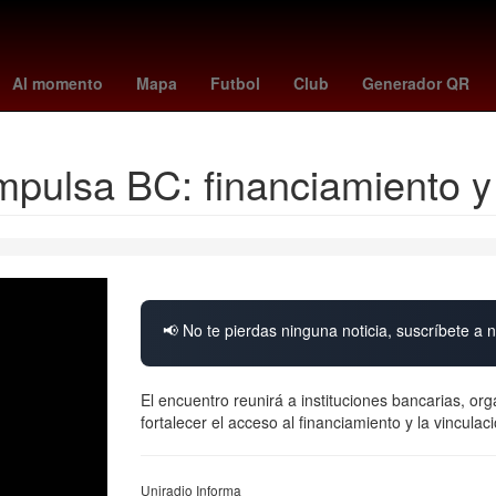
anaense - santos
Gal Gadot
Nueva York
Argentina
Senador
Al momento
Mapa
Futbol
Club
Generador QR
pulsa BC: financiamiento y 
📢 No te pierdas ninguna noticia, suscríbete a n
El encuentro reunirá a instituciones bancarias, o
fortalecer el acceso al financiamiento y la vincula
Uniradio Informa