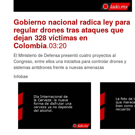
Gobierno nacional radica ley para
regular drones tras ataques que
dejan 328 víctimas en
.03:20
Colombia
El Ministerio de Defensa presentó cuatro proyectos al
Congreso, entre ellos una iniciativa para controlar drones y
sistemas antidrones frente a nuevas amenazas
Infobae