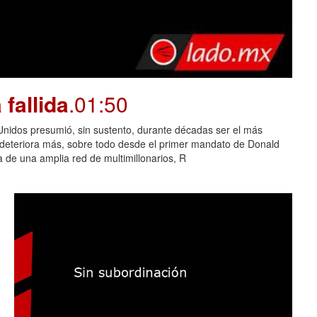
fallida
.01:50
dos presumió, sin sustento, durante décadas ser el más
e deteriora más, sobre todo desde el primer mandato de Donald
 de una amplia red de multimillonarios, R