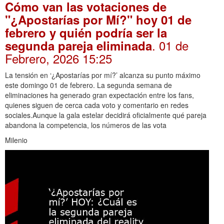
Cómo van las votaciones de
"¿Apostarías por Mí?" hoy 01 de
febrero y quién podría ser la
. 01 de
segunda pareja eliminada
Febrero, 2026 15:25
La tensión en ‘¿Apostarías por mí?’ alcanza su punto máximo
este domingo 01 de febrero. La segunda semana de
eliminaciones ha generado gran expectación entre los fans,
quienes siguen de cerca cada voto y comentario en redes
sociales.Aunque la gala estelar decidirá oficialmente qué pareja
abandona la competencia, los números de las vota
Milenio