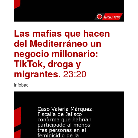
Las mafias que hacen
del Mediterráneo un
negocio millonario:
TikTok, droga y
migrantes
. 23:20
Infobae