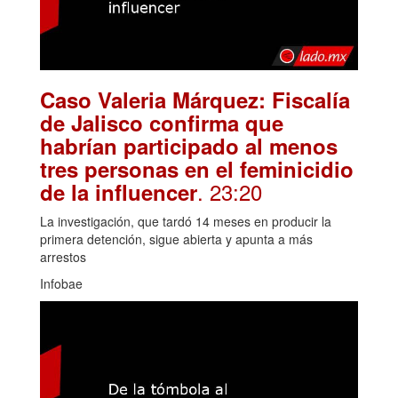
Caso Valeria Márquez: Fiscalía
de Jalisco confirma que
habrían participado al menos
tres personas en el feminicidio
. 23:20
de la influencer
La investigación, que tardó 14 meses en producir la
primera detención, sigue abierta y apunta a más
arrestos
Infobae