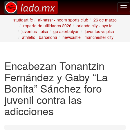
Tog
nav
stuttgart fc
al-nassr - neom sports club
26 de marzo
reparto de utilidades 2026
orlando city - nyc fc
juventus - pisa
gp azerbaiyán
juventus vs pisa
athletic - barcelona
newcastle - manchester city
Encabezan Tonantzin
Fernández y Gaby “La
Bonita” Sánchez foro
juvenil contra las
adicciones