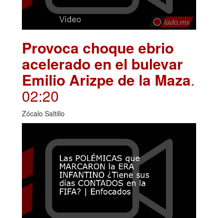
Provoca choque ebrio
acelerado en el bulevar
Emilio Arizpe de la Maza
.
02:20
Zócalo Saltillo