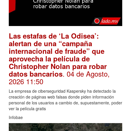
Las estafas de ‘La Odisea’:
alertan de una “campaña
internacional de fraude” que
aprovecha la película de
Christopher Nolan para robar
. 04 de Agosto,
datos bancarios
2026 11:50
La empresa de ciberseguridad Kaspersky ha detectado la
creación de páginas web falsas donde piden información
personal de los usuarios a cambio de, supuestamente, poder
ver la película gratis
Infobae