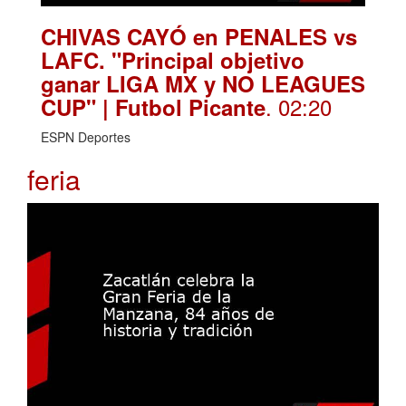
CHIVAS CAYÓ en PENALES vs
LAFC. "Principal objetivo
ganar LIGA MX y NO LEAGUES
. 02:20
CUP" | Futbol Picante
ESPN Deportes
feria