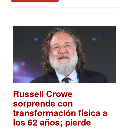
Russell Crowe
sorprende con
transformación física a
los 62 años; pierde