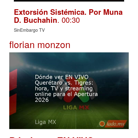
Extorsión Sistémica. Por Muna
. 00:30
D. Buchahin
SinEmbargo TV
florian monzon