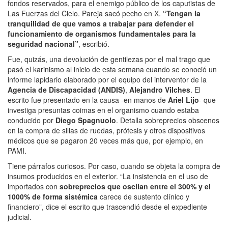
fondos reservados, para el enemigo público de los caputistas de
Las Fuerzas del Cielo. Pareja sacó pecho en X.
“Tengan la
tranquilidad de que vamos a trabajar para defender el
funcionamiento de organismos fundamentales para la
seguridad nacional”
, escribió.
Fue, quizás, una devolución de gentilezas por el mal trago que
pasó el karinismo al inicio de esta semana cuando se conoció un
informe lapidario elaborado por el equipo del interventor de la
Agencia de Discapacidad (ANDIS)
,
Alejandro Vilches
. El
escrito fue presentado en la causa -en manos de
Ariel Lijo
- que
investiga presuntas coimas en el organismo cuando estaba
conducido por
Diego Spagnuolo
. Detalla sobreprecios obscenos
en la compra de sillas de ruedas, prótesis y otros dispositivos
médicos que se pagaron 20 veces más que, por ejemplo, en
PAMI.
Tiene párrafos curiosos. Por caso, cuando se objeta la compra de
insumos producidos en el exterior. “La insistencia en el uso de
importados con
sobreprecios que oscilan entre el 300% y el
1000%
de forma sistémica
carece de sustento clínico y
financiero”, dice el escrito que trascendió desde el expediente
judicial.