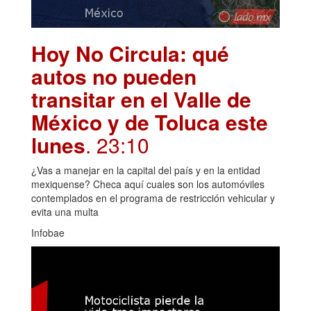
Hoy No Circula: qué
autos no pueden
transitar en el Valle de
México y de Toluca este
lunes
. 23:10
¿Vas a manejar en la capital del país y en la entidad
mexiquense? Checa aquí cuales son los automóviles
contemplados en el programa de restricción vehicular y
evita una multa
Infobae