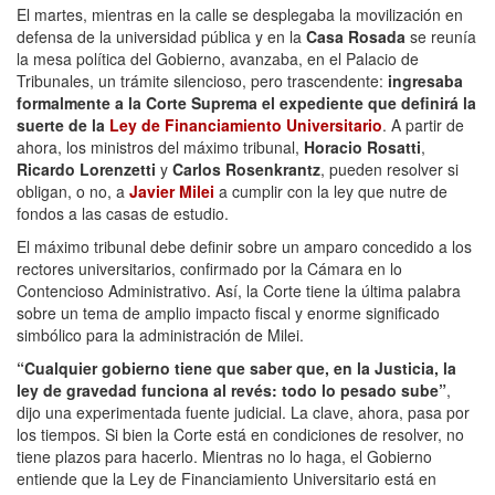
El martes, mientras en la
calle se desplegaba la movilización en
defensa de la universidad pública y en la
Casa Rosada
se reunía
la mesa política del Gobierno, avanzaba, en el Palacio de
Tribunales, un trámite silencioso, pero trascendente:
ingresaba
formalmente a la Corte Suprema el expediente que definirá la
suerte de la
Ley de Financiamiento Universitario
. A partir de
ahora, los ministros del máximo tribunal,
Horacio Rosatti
,
Ricardo Lorenzetti
y
Carlos Rosenkrantz
, pueden resolver si
obligan, o no, a
Javier Milei
a cumplir con la ley que nutre de
fondos a las casas de estudio.
El máximo tribunal debe definir sobre un amparo concedido a los
rectores universitarios, confirmado por la Cámara en lo
Contencioso Administrativo. Así, la Corte tiene la última palabra
sobre un tema de amplio impacto fiscal y enorme significado
simbólico para la administración de Milei.
“Cualquier gobierno tiene que saber que, en la Justicia, la
ley de gravedad funciona al revés: todo lo pesado sube”
,
dijo una experimentada fuente judicial. La clave, ahora, pasa por
los tiempos. Si bien la Corte está en condiciones de resolver, no
tiene plazos para hacerlo. Mientras no lo haga, el Gobierno
entiende que la Ley de Financiamiento Universitario está en