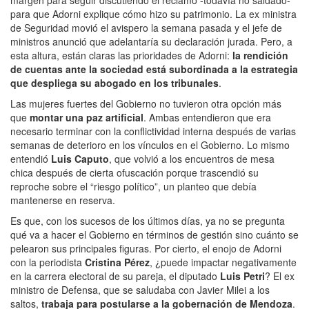
para que Adorni explique cómo hizo su patrimonio. La ex ministra
de Seguridad movió el avispero la semana pasada y el jefe de
ministros anunció que adelantaría su declaración jurada. Pero, a
esta altura, están claras las prioridades de Adorni:
la rendición
de cuentas ante la sociedad está subordinada a la estrategia
que despliega su abogado en los tribunales
.
Las mujeres fuertes del Gobierno no tuvieron otra opción más
que
montar una paz artificial
. Ambas entendieron que era
necesario terminar con la conflictividad interna después de varias
semanas de deterioro en los vínculos en el Gobierno. Lo mismo
entendió
Luis Caputo
, que volvió a los encuentros de mesa
chica después de cierta ofuscación porque trascendió su
reproche sobre el “riesgo político”, un planteo que debía
mantenerse en reserva.
Es que, con los sucesos de los últimos días, ya no se pregunta
qué va a hacer el Gobierno en términos de gestión sino cuánto se
pelearon sus principales figuras. Por cierto, el enojo de Adorni
con la periodista
Cristina Pérez
, ¿puede impactar negativamente
en la carrera electoral de su pareja, el diputado
Luis Petri
? El ex
ministro de Defensa, que se saludaba con Javier Milei a los
saltos,
trabaja para postularse a la gobernación de Mendoza
.