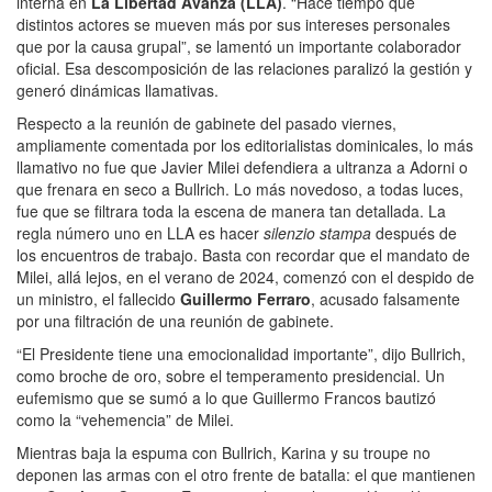
interna en
La Libertad Avanza (LLA)
. “Hace tiempo que
distintos actores se mueven más por sus intereses personales
que por la causa grupal”, se lamentó un importante colaborador
oficial. Esa descomposición de las relaciones paralizó la gestión y
generó dinámicas llamativas.
Respecto a la reunión de gabinete del pasado viernes,
ampliamente comentada por los editorialistas dominicales, lo más
llamativo no fue que Javier Milei defendiera a ultranza a Adorni o
que frenara en seco a Bullrich. Lo más novedoso, a todas luces,
fue que se filtrara toda la escena de manera tan detallada. La
regla número uno en LLA es hacer
silenzio stampa
después de
los encuentros de trabajo. Basta con recordar que el mandato de
Milei, allá lejos, en el verano de 2024, comenzó con el despido de
un ministro, el fallecido
Guillermo Ferraro
, acusado falsamente
por una filtración de una reunión de gabinete.
“El Presidente tiene una emocionalidad importante”, dijo Bullrich,
como broche de oro, sobre el temperamento presidencial. Un
eufemismo que se sumó a lo que Guillermo Francos bautizó
como la “vehemencia” de Milei.
Mientras baja la espuma con Bullrich, Karina y su troupe no
deponen las armas con el otro frente de batalla: el que mantienen