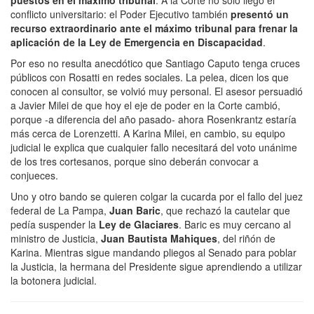
puestos en el máximo tribunal
. A la Corte no solo llegó el
conflicto universitario: el Poder Ejecutivo también
presentó un
recurso extraordinario ante el máximo tribunal para frenar la
aplicación de la Ley de Emergencia en Discapacidad
.
Por eso no resulta anecdótico que Santiago Caputo tenga cruces
públicos con Rosatti en redes sociales. La pelea, dicen los que
conocen al consultor, se volvió muy personal. El asesor persuadió
a Javier Milei de que hoy el eje de poder en la Corte cambió,
porque -a diferencia del año pasado- ahora Rosenkrantz estaría
más cerca de Lorenzetti. A Karina Milei, en cambio, su equipo
judicial le explica que cualquier fallo necesitará del voto unánime
de los tres cortesanos, porque sino deberán convocar a
conjueces.
Uno y otro bando se quieren colgar la cucarda por el fallo del juez
federal de La Pampa,
Juan Baric
, que rechazó la cautelar que
pedía suspender la
Ley de Glaciares
. Baric es muy cercano al
ministro de Justicia,
Juan Bautista Mahiques
, del riñón de
Karina. Mientras sigue mandando pliegos al Senado para poblar
la Justicia, la hermana del Presidente sigue aprendiendo a utilizar
la botonera judicial.