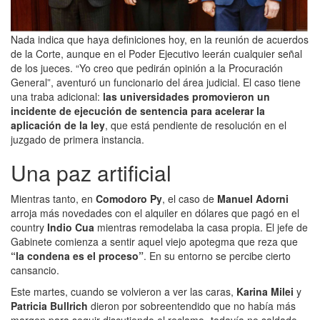
Nada indica que haya definiciones hoy, en la reunión de acuerdos
de la Corte, aunque en el Poder Ejecutivo leerán cualquier señal
de los jueces. “Yo creo que pedirán opinión a la Procuración
General”, aventuró un funcionario del área judicial. El caso tiene
una traba adicional:
las universidades promovieron un
incidente de ejecución de sentencia para acelerar la
aplicación de la ley
, que está pendiente de resolución en el
juzgado de primera instancia.
Una paz artificial
Mientras tanto, en
Comodoro Py
, el caso de
Manuel Adorni
arroja más novedades con el alquiler en dólares que pagó en el
country
Indio Cua
mientras remodelaba la casa propia. El jefe de
Gabinete comienza a sentir aquel viejo apotegma que reza que
“la condena es el proceso”
. En su entorno se percibe cierto
cansancio.
Este martes, cuando se volvieron a ver las caras,
Karina Milei
y
Patricia Bullrich
dieron por sobreentendido que no había más
margen para seguir discutiendo el reclamo -todavía no saldado-