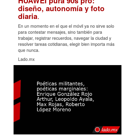
HUAWEI pura 90s pro:
diseño, autonomía y foto
.
diaria
En un momento en el que el móvil ya no sirve solo
para contestar mensajes, sino también para
trabajar, registrar recuerdos, navegar la ciudad y
resolver tareas cotidianas, elegir bien importa más
que nunca.
Lado.mx