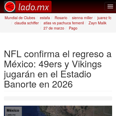
Tog
nav
Mundial de Clubes
estafa
Rosario
sienna miller
juarez fc
claudia schiffer
atlas vs pachuca femenil
Zayn Malik
27 de marzo
Pago
NFL confirma el regreso a
México: 49ers y Vikings
jugarán en el Estadio
Banorte en 2026