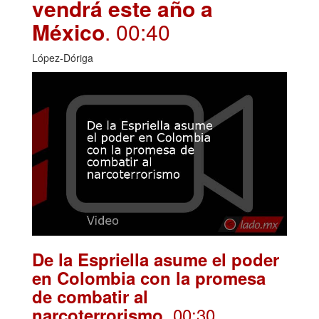
vendrá este año a
México
. 00:40
López-Dóriga
De la Espriella asume el poder
en Colombia con la promesa
de combatir al
. 00:30
narcoterrorismo