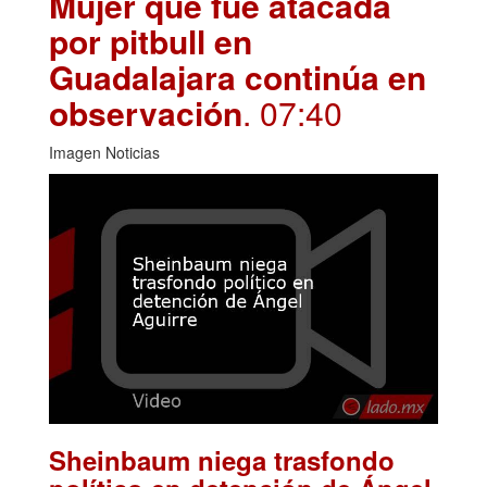
Mujer que fue atacada
por pitbull en
Guadalajara continúa en
observación
. 07:40
Imagen Noticias
Sheinbaum niega trasfondo