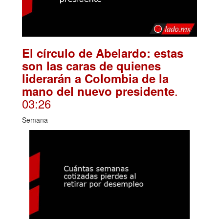
El círculo de Abelardo: estas
son las caras de quienes
liderarán a Colombia de la
.
mano del nuevo presidente
03:26
Semana