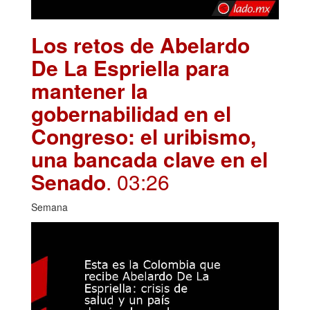
Los retos de Abelardo
De La Espriella para
mantener la
gobernabilidad en el
Congreso: el uribismo,
una bancada clave en el
Senado
. 03:26
Semana