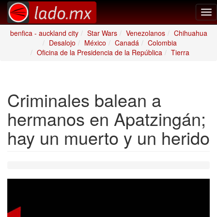
Tog
nav
benfica - auckland city
Star Wars
Venezolanos
Chihuahua
Desalojo
México
Canadá
Colombia
Oficina de la Presidencia de la República
Tierra
Criminales balean a
hermanos en Apatzingán;
hay un muerto y un herido