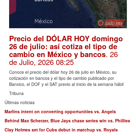
Precio del DÓLAR HOY domingo
26 de julio: así cotiza el tipo de
. 26
cambio en México y bancos
de Julio, 2026 08:25
Conoce el precio del dólar hoy 26 de julio en México, su
cotización en bancos y el tipo de cambio publicado por
Banxico, el DOF y el SAT previo al inicio de la semana hábil
Tribuna
Últimas noticias
Marlins intent on converting opportunities vs. Angels
Behind Max Scherzer, Blue Jays chase series win vs. Phillies
Clay Holmes set for Cubs debut in matchup vs. Royals