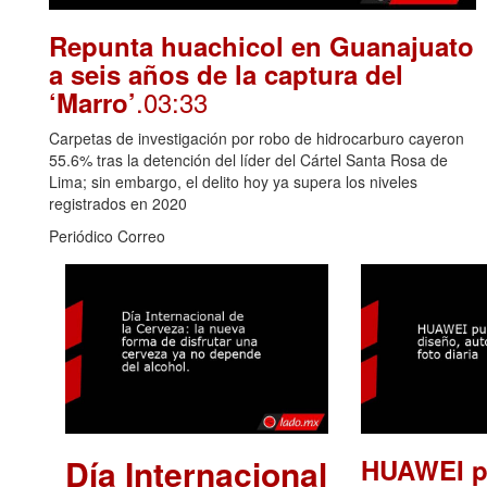
Repunta huachicol en Guanajuato
a seis años de la captura del
.03:33
‘Marro’
Carpetas de investigación por robo de hidrocarburo cayeron
55.6% tras la detención del líder del Cártel Santa Rosa de
Lima; sin embargo, el delito hoy ya supera los niveles
registrados en 2020
Periódico Correo
Día Internacional
HUAWEI p