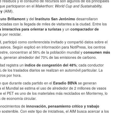
 de residuos y el consumo de recursos son algunos de los principales
 que participaron en el
Makerthon: World Cup and Sustainability,
ey
(AIM).
tuto Brillamont
y del
Instituto San Jerónimo
desarrollaron
iadas con la llegada de miles de visitantes a la ciudad. Entre los
 interactiva para orientar a turistas
y un
compactador de
por reciclar.
d, participó como conferencista invitado y compartió datos sobre el
asivos. Según explicó en información para NotiPress, los centros
estre, concentran al 56% de la población mundial y
consumen más
ma, generan alrededor del 70% de las emisiones de carbono.
dad registra un
índice de congestión del 48%
; cada conductor
 de los traslados diarios se realizan en automóvil particular. La
tros por hora.
on que durante cada partido en el
Estadio BBVA
se generan
a el Mundial se estima el uso de alrededor de 2 millones de vasos
e el PET es uno de los materiales más reciclados en Monterrey, lo
s de economía circular.
conocimientos de
innovación, pensamiento crítico y trabajo
ostenible. Con este tipo de iniciativas, el AIM busca acercar a los