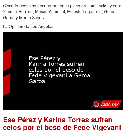
Cinco famosos se encuentran en la placa de nominación y son:
Ximena Herrera, Masad Altamimi, Ernesto Laguardia, Gema
Garoa y Memo Schutz
La Opinión de Los Ángeles
Ese Pérez y Karina Torres sufren
celos por el beso de Fede Vigevani