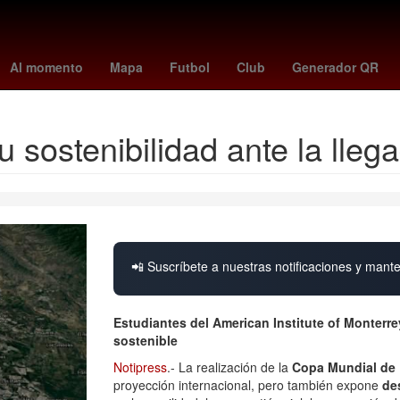
r reeve
Capital Humano
nicholas hoult
loteria del crimen
escen
Al momento
Mapa
Futbol
Club
Generador QR
 sostenibilidad ante la lleg
📲 Suscríbete a nuestras notificaciones y mante
Estudiantes del American Institute of Monterr
sostenible
Notipress
.- La realización de la
Copa Mundial de 
proyección internacional, pero también expone
de