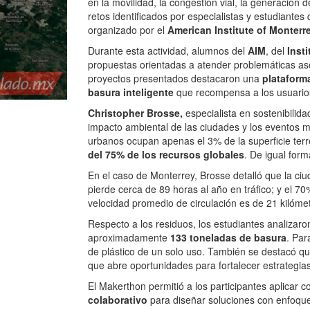
en la movilidad, la congestión vial, la generación
retos identificados por especialistas y estudiantes
organizado por el
American Institute of Monterr
Durante esta actividad, alumnos del
AIM
, del
Insti
propuestas orientadas a atender problemáticas asoc
proyectos presentados destacaron una
plataforma
basura inteligente
que recompensa a los usuarios 
Christopher Brosse,
especialista en sostenibilida
impacto ambiental de las ciudades y los eventos m
urbanos ocupan apenas el 3% de la superficie terr
del 75% de los recursos globales
. De igual for
En el caso de Monterrey, Brosse detalló que la ciu
pierde cerca de 89 horas al año en tráfico; y el 70%
velocidad promedio de circulación es de 21 kilóme
Respecto a los residuos, los estudiantes analizar
aproximadamente
133 toneladas de basura
. Par
de plástico de un solo uso. También se destacó qu
que abre oportunidades para fortalecer estrategia
El Makerthon permitió a los participantes aplicar 
colaborativo
para diseñar soluciones con enfoque s