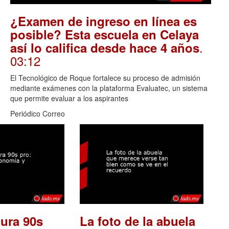
¿Examen de ingreso en línea es
posible? Esta escuela en Celaya
.
así lo califica desde hace 4 años
03:12
El Tecnológico de Roque fortalece su proceso de admisión
mediante exámenes con la plataforma Evaluatec, un sistema
que permite evaluar a los aspirantes
Periódico Correo
ura 90s
La foto de la abuela