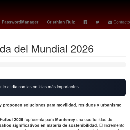
a post créditos superman
kate beckinsale
jump blackpink
PasswordManager
Cristhian Ruiz
Contacto
ada del Mundial 2026
nte al día con las noticias más importantes
ey proponen soluciones para movilidad, residuos y urbanismo
Futbol 2026
representa para
Monterrey
una oportunidad de
safíos significativos en materia de sostenibilidad
. El incremento