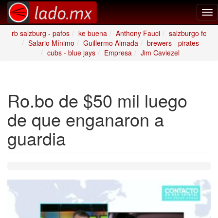
Tog
nav
rb salzburg - pafos
ke buena
Anthony Fauci
salzburgo fc
Salario Mínimo
Guillermo Almada
brewers - pirates
cubs - blue jays
Empresa
Jim Caviezel
Ro.bo de $50 mil luego
de que enganaron a
guardia