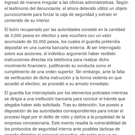
ingresó de manera irregular a las oficinas administrativas.
Según
el testimonio del denunciante,
el ahora detenido utilizó un objeto
punzocortante para forzar la caja de seguridad y extraer el
contenido de su interior.
El botín recuperado por las autoridades consiste en la cantidad
de 3,
000 pesos en efectivo y seis vouchers con un valor
acumulado de 50,
000 pesos,
los cuales el guardia pretendía
depositar en una cuenta bancaria externa.
Al ser interrogado
sobre sus acciones,
el individuo argumentó haber recibido
instrucciones directas vía telefónica para realizar dicho
movimiento financiero,
justificando su conducta como el
cumplimiento de una orden superior.
Sin embargo,
ante la falta
de verificación de dicha instrucción y la forma violenta en que
accedió al efectivo,
se procedió a su arresto inmediato.
El guardia fue interceptado por los elementos policiales mientras
se dirigía a una institución bancaria para concluir el trámite que
alegaba haber sido solicitado. Tras su detención, fue puesto a
disposición de las autoridades correspondientes para iniciar el
proceso legal por el delito de robo y daños a la propiedad de la
empresa concesionaria. Este evento resalta la vulnerabilidad de
los protocolos de seguridad interna ante posibles tácticas de
engaño dirigidas al personal operativo, situación que ya es