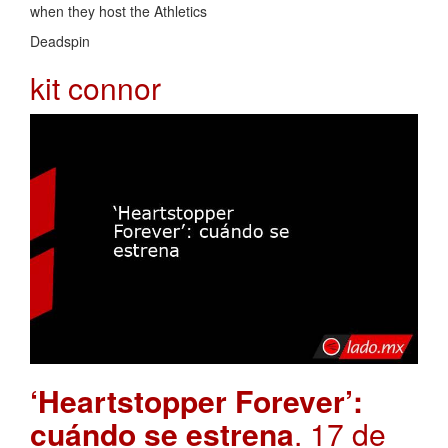
when they host the Athletics
Deadspin
kit connor
‘Heartstopper Forever’:
cuándo se estrena
. 17 de