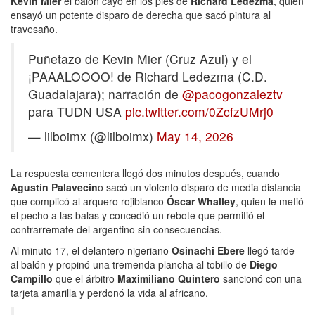
Kevin Mier
el balón cayó en los pies de
Richard Ledezma
, quien
ensayó un potente disparo de derecha que sacó pintura al
travesaño.
Puñetazo de Kevin Mier (Cruz Azul) y el
¡PAAALOOOO! de Richard Ledezma (C.D.
Guadalajara); narración de
@pacogonzaleztv
para TUDN USA
pic.twitter.com/0ZcfzUMrj0
— lilboimx (@lilboimx)
May 14, 2026
La respuesta cementera llegó dos minutos después, cuando
Agustín Palavecin
o sacó un violento disparo de media distancia
que complicó al arquero rojiblanco
Óscar Whalley
, quien le metió
el pecho a las balas y concedió un rebote que permitió el
contrarremate del argentino sin consecuencias.
Al minuto 17, el delantero nigeriano
Osinachi Ebere
llegó tarde
al balón y propinó una tremenda plancha al tobillo de
Diego
Campillo
que el árbitro
Maximiliano Quintero
sancionó con una
tarjeta amarilla y perdonó la vida al africano.