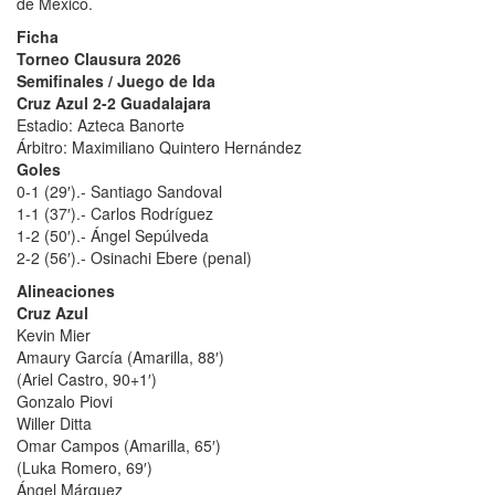
de México.
Ficha
Torneo Clausura 2026
Semifinales / Juego de Ida
Cruz Azul 2-2 Guadalajara
Estadio: Azteca Banorte
Árbitro: Maximiliano Quintero Hernández
Goles
0-1 (29′).- Santiago Sandoval
1-1 (37′).- Carlos Rodríguez
1-2 (50′).- Ángel Sepúlveda
2-2 (56′).- Osinachi Ebere (penal)
Alineaciones
Cruz Azul
Kevin Mier
Amaury García (Amarilla, 88′)
(Ariel Castro, 90+1′)
Gonzalo Piovi
Willer Ditta
Omar Campos (Amarilla, 65′)
(Luka Romero, 69′)
Ángel Márquez