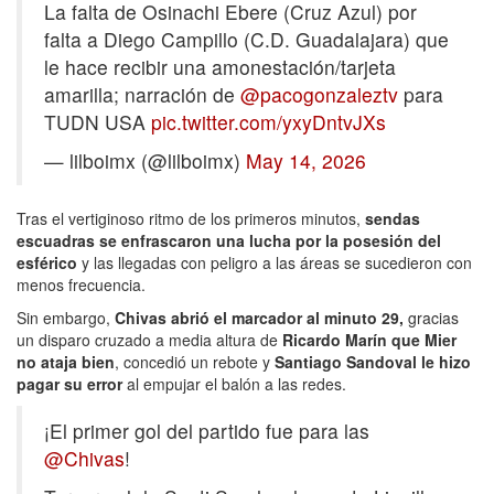
La falta de Osinachi Ebere (Cruz Azul) por
falta a Diego Campillo (C.D. Guadalajara) que
le hace recibir una amonestación/tarjeta
amarilla; narración de
@pacogonzaleztv
para
TUDN USA
pic.twitter.com/yxyDntvJXs
— lilboimx (@lilboimx)
May 14, 2026
Tras el vertiginoso ritmo de los primeros minutos,
sendas
escuadras se enfrascaron una lucha por la posesión del
esférico
y las llegadas con peligro a las áreas se sucedieron con
menos frecuencia.
Sin embargo,
Chivas abrió el marcador al minuto 29,
gracias
un disparo cruzado a media altura de
Ricardo Marín
que Mier
no ataja bien
, concedió un rebote y
Santiago Sandoval le hizo
pagar su error
al empujar el balón a las redes.
¡El primer gol del partido fue para las
@Chivas
!