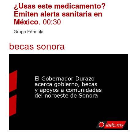
¿Usas este medicamento?
Emiten alerta sanitaria en
. 00:30
México
Grupo Fórmula
becas sonora