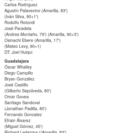
Carlos Rodríguez
Agustín Palavecino (Amarilla, 83′)
(Iván Silva, 90+1′)
Rodolfo Rotondi
José Paradela
(Andres Montaño, 79′) (Amarilla, 90+3′)
Osinachi Ebere (Amarilla, 17′)
(Mateo Levy, 90+1)
DT: Joel Huiqui
Guadalajara
Óscar Whalley
Diego Campillo
Bryan González
José Castillo
(Gilberto Sepúlveda, 80′)
Omar Govea
Santiago Sandoval
(Jonathan Padilla, 80′)
Fernando Gonzalez
Efrain Álvarez
(Miguel Gómez, 45′)
Richard Ledezma ((Amarilla, 83′)