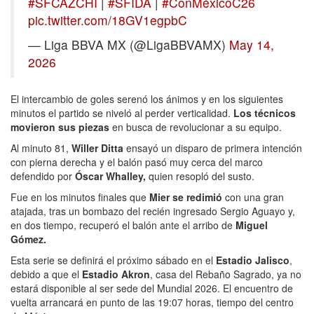
#SFCAZCHI
|
#SFIDA
|
#ConMéxicoC26
pic.twitter.com/18GV1egpbC
— Liga BBVA MX (@LigaBBVAMX)
May 14,
2026
El intercambio de goles serenó los ánimos y en los siguientes
minutos el partido se niveló al perder verticalidad.
Los técnicos
movieron sus piezas
en busca de revolucionar a su equipo.
Al minuto 81,
Willer Ditta
ensayó un disparo de primera intención
con pierna derecha y el balón pasó muy cerca del marco
defendido por
Óscar Whalley,
quien resopló del susto.
Fue en los minutos finales que
Mier se redimió
con una gran
atajada, tras un bombazo del recién ingresado Sergio Aguayo y,
en dos tiempo, recuperó el balón ante el arribo de
Miguel
Gómez.
Esta serie se definirá el próximo sábado en el
Estadio Jalisco
,
debido a que el
Estadio Akron
, casa del Rebaño Sagrado, ya no
estará disponible al ser sede del Mundial 2026. El encuentro de
vuelta arrancará en punto de las 19:07 horas, tiempo del centro