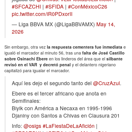
#SFCAZCHI
|
#SFIDA
|
#ConMéxicoC26
pic.twitter.com/iR0PDxorII
— Liga BBVA MX (@LigaBBVAMX)
May 14,
2026
Sin embargo, otra vez
la respuesta cementera fue inmediata
e
igualó el marcador al minuto 56, tras una
falta de José Castillo
sobre Osinachi Ebere
en los linderos del área que el
silbante
revisó en el VAR y decretó penal
y el delantero nigeriano
capitalizó para igualar el marcador.
Aquí les dejo el segundo tanto del
@CruzAzul
.
Ebere es el tercer africano que anota en
Semifinales:
Biyik con América a Necaxa en 1995-1996
Djaniny con Santos a Chivas en Clausura 201
Info:
@osigs
#LaFiestaDeLaAfición
|