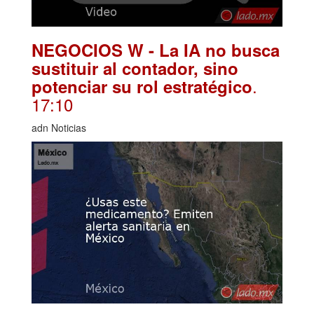
NEGOCIOS W - La IA no busca
sustituir al contador, sino
.
potenciar su rol estratégico
17:10
adn Noticias