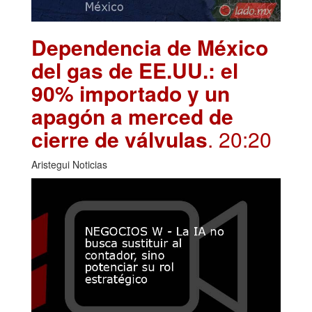
Dependencia de México
del gas de EE.UU.: el
90% importado y un
apagón a merced de
cierre de válvulas
. 20:20
Aristegui Noticias