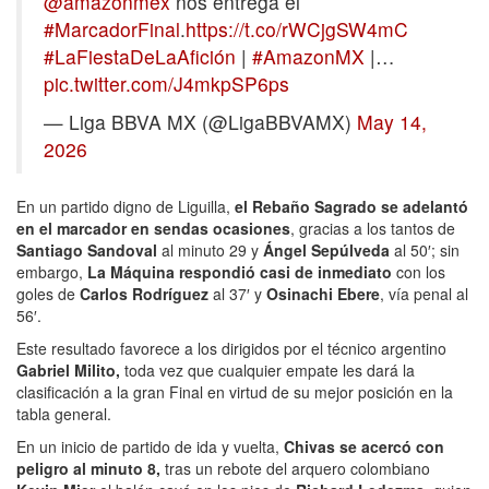
@amazonmex
nos entrega el
#MarcadorFinal
.
https://t.co/rWCjgSW4mC
#LaFiestaDeLaAfición
|
#AmazonMX
|…
pic.twitter.com/J4mkpSP6ps
— Liga BBVA MX (@LigaBBVAMX)
May 14,
2026
En un partido digno de Liguilla,
el Rebaño Sagrado se adelantó
en el marcador en sendas ocasiones
, gracias a los tantos de
Santiago Sandoval
al minuto 29 y
Ángel Sepúlveda
al 50′; sin
embargo,
La Máquina respondió casi de inmediato
con los
goles de
Carlos Rodríguez
al 37′ y
Osinachi Ebere
, vía penal al
56′.
Este resultado favorece a los dirigidos por el técnico argentino
Gabriel Milito,
toda vez que cualquier empate les dará la
clasificación a la gran Final en virtud de su mejor posición en la
tabla general.
En un inicio de partido de ida y vuelta,
Chivas se acercó con
peligro al minuto 8,
tras un rebote del arquero colombiano