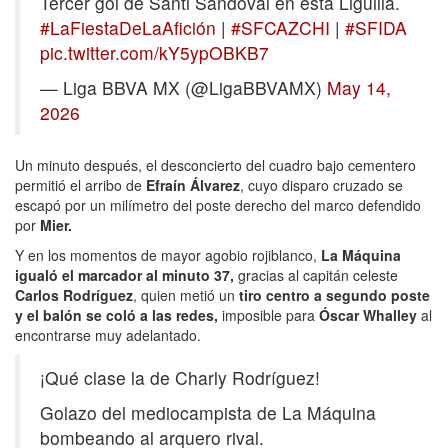
Tercer gol de Santi Sandoval en esta Liguilla.
#LaFiestaDeLaAfición
|
#SFCAZCHI
|
#SFIDA
pic.twitter.com/kY5ypOBKB7
— Liga BBVA MX (@LigaBBVAMX)
May 14,
2026
Un minuto después, el desconcierto del cuadro bajo cementero
permitió el arribo de
Efraín Álvarez
, cuyo disparo cruzado se
escapó por un milímetro del poste derecho del marco defendido
por
Mier.
Y en los momentos de mayor agobio rojiblanco,
La Máquina
igualó el marcador al minuto 37,
gracias al capitán celeste
Carlos Rodríguez
, quien metió un
tiro centro a segundo poste
y el balón se coló a las redes,
imposible para
Óscar Whalley
al
encontrarse muy adelantado.
¡Qué clase la de Charly Rodríguez!
Golazo del mediocampista de La Máquina
bombeando al arquero rival.