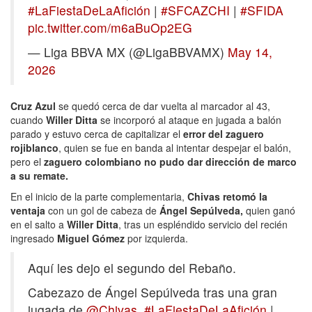
#LaFiestaDeLaAfición
|
#SFCAZCHI
|
#SFIDA
pic.twitter.com/m6aBuOp2EG
— Liga BBVA MX (@LigaBBVAMX)
May 14,
2026
Cruz Azul
se quedó cerca de dar vuelta al marcador al 43,
cuando
Willer Ditta
se incorporó al ataque en jugada a balón
parado y estuvo cerca de capitalizar el
error del zaguero
rojiblanco
, quien se fue en banda al intentar despejar el balón,
pero el
zaguero colombiano no pudo dar dirección de marco
a su remate.
En el inicio de la parte complementaria,
Chivas retomó la
ventaja
con un gol de cabeza de
Ángel Sepúlveda,
quien ganó
en el salto a
Willer Ditta
, tras un espléndido servicio del recién
ingresado
Miguel Gómez
por izquierda.
Aquí les dejo el segundo del Rebaño.
Cabezazo de Ángel Sepúlveda tras una gran
jugada de
@Chivas
.
#LaFiestaDeLaAfición
|