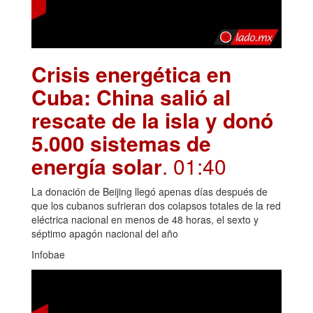
Crisis energética en
Cuba: China salió al
rescate de la isla y donó
5.000 sistemas de
energía solar
. 01:40
La donación de Beijing llegó apenas días después de
que los cubanos sufrieran dos colapsos totales de la red
eléctrica nacional en menos de 48 horas, el sexto y
séptimo apagón nacional del año
Infobae