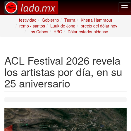
Tog
nav
festividad
Gobierno
Tierra
Kheira Hamraoui
remo - santos
Luuk de Jong
precio del dólar hoy
Los Cabos
HBO
Dólar estadounidense
ACL Festival 2026 revela
los artistas por día, en su
25 aniversario