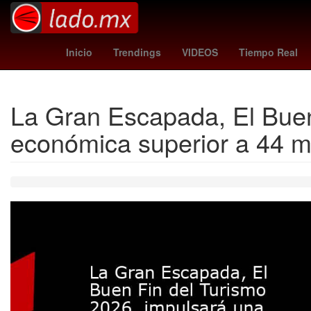
Amistosos
Inundación
Dragón
Po
Inicio
Trendings
VIDEOS
Tiempo Real
La Gran Escapada, El Buen
económica superior a 44 m