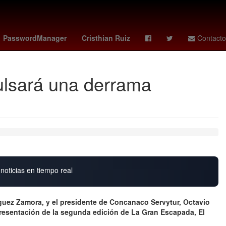
o
27 de marzo
Puebla de Zaragoza
PasswordManager
Cristhian Ruiz
Contacto
ulsará una derrama
noticias en tiempo real
íguez Zamora, y el presidente de Concanaco Servytur, Octavio
presentación de la segunda edición de La Gran Escapada, El