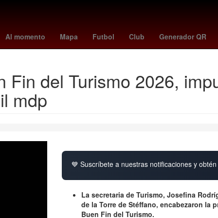
zole
Copa América
Claro Sports
leagues cup hoy
dmax mexic
Al momento
Mapa
Futbol
Club
Generador QR
 Fin del Turismo 2026, imp
il mdp
💙 Suscríbete a nuestras notificaciones y obtén 
La secretaria de Turismo, Josefina Rodr
de la Torre de Stéffano, encabezaron la 
Buen Fin del Turismo.