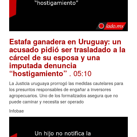
Estafa ganadera en Uruguay: un
acusado pidió ser trasladado a la
cárcel de su esposa y una
imputada denuncia
. 05:10
“hostigamiento”
La Justicia uruguaya prorrogó las medidas cautelares para
los presuntos responsables de engañar a inversores
agropecuarios. Uno de los formalizados asegura que no
puede caminar y necesita ser operado
Infobae