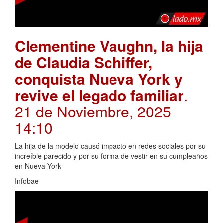
Clementine Vaughn, la hija
de Claudia Schiffer,
conquista Nueva York y
revive el legado familiar
.
21 de Noviembre, 2025
14:10
La hija de la modelo causó impacto en redes sociales por su
increíble parecido y por su forma de vestir en su cumpleaños
en Nueva York
Infobae