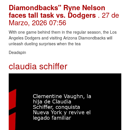
Diamondbacks" Ryne Nelson
. 27 de
faces tall task vs. Dodgers
Marzo, 2026 07:56
With one game behind them in the regular season, the Los
Angeles Dodgers and visiting Arizona Diamondbacks will
unleash dueling surprises when the tea
Deadspin
claudia schiffer