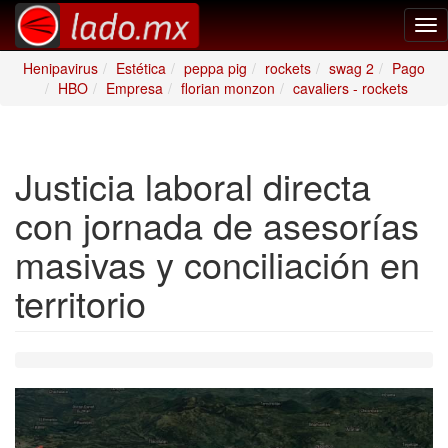
Tog
nav
Henipavirus
Estética
peppa pig
rockets
swag 2
Pago
HBO
Empresa
florian monzon
cavaliers - rockets
Justicia laboral directa
con jornada de asesorías
masivas y conciliación en
territorio