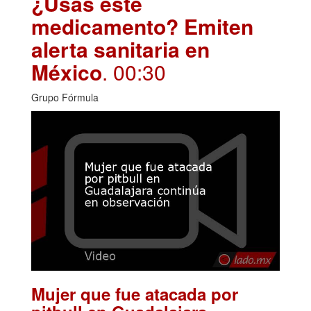
¿Usas este
medicamento? Emiten
alerta sanitaria en
México
. 00:30
Grupo Fórmula
Mujer que fue atacada por