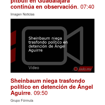
pitbull en Guadalajara
. 07:40
continúa en observación
Imagen Noticias
Sheinbaum niega trasfondo
político en detención de Ángel
. 09:50
Aguirre
Grupo Fórmula