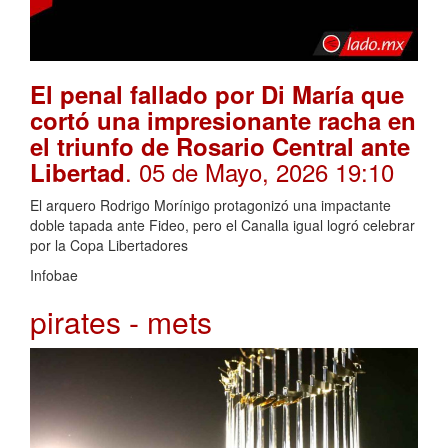
El penal fallado por Di María que
cortó una impresionante racha en
el triunfo de Rosario Central ante
. 05 de Mayo, 2026 19:10
Libertad
El arquero Rodrigo Morínigo protagonizó una impactante
doble tapada ante Fideo, pero el Canalla igual logró celebrar
por la Copa Libertadores
Infobae
pirates - mets