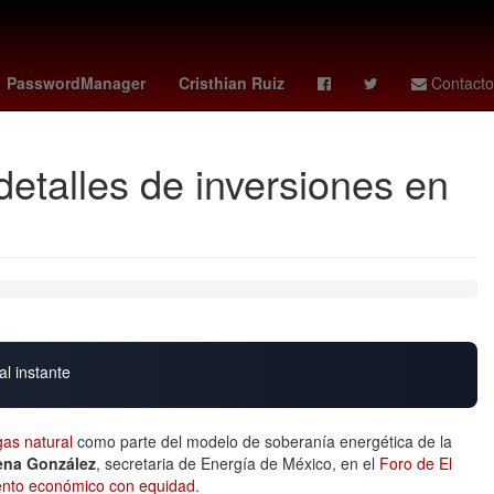
co vs
Star Wars
Puebla de Zaragoza
PasswordManager
Cristhian Ruiz
Contacto
etalles de inversiones en
al instante
gas natural
como parte del modelo de soberanía energética de la
ena González
, secretaria de Energía de México, en el
Foro de El
ento económico con equidad
.