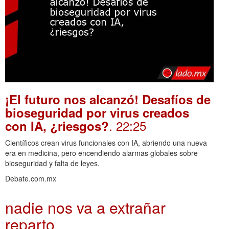
¡El futuro nos alcanzó! Desafíos de
bioseguridad por virus creados
. 22:25
con IA, ¿riesgos?
Científicos crean virus funcionales con IA, abriendo una nueva
era en medicina, pero encendiendo alarmas globales sobre
bioseguridad y falta de leyes.
Debate.com.mx
nadie nos va a extrañar
reparto