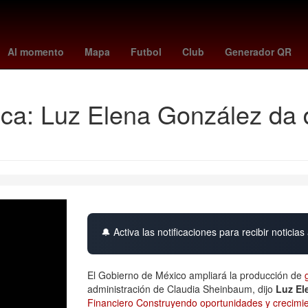
toluca vs santos
Germán Berterame
Rogelio Funes Mori
mexi
Al momento
Mapa
Futbol
Club
Generador QR
ica: Luz Elena González da d
🔔 Activa las notificaciones para recibir noticias 
El Gobierno de México ampliará la producción de
administración de Claudia Sheinbaum, dijo
Luz El
Financiero Construyendo oportunidades y crecimi