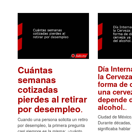
Cuántas
Día Intern
la Cerveza
semanas
forma de d
cotizadas
una cerve
pierdes al retirar
depende d
.
alcohol.
por desempleo
.
Ciudad de México,
Cuando una persona solicita un retiro
Durante décadas, 
por desempleo, la primera pregunta
significaba hablar
casi siempre es la misma: ¿cuánto