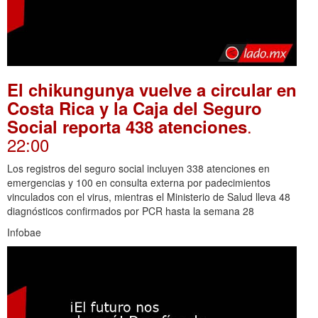
El chikungunya vuelve a circular en
Costa Rica y la Caja del Seguro
.
Social reporta 438 atenciones
22:00
Los registros del seguro social incluyen 338 atenciones en
emergencias y 100 en consulta externa por padecimientos
vinculados con el virus, mientras el Ministerio de Salud lleva 48
diagnósticos confirmados por PCR hasta la semana 28
Infobae