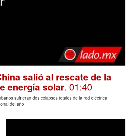
hina salió al rescate de la
e energía solar
. 01:40
banos sufrieran dos colapsos totales de la red eléctrica
onal del año