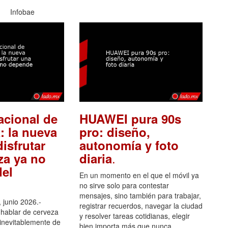
Infobae
acional de
HUAWEI pura 90s
: la nueva
pro: diseño,
isfrutar
autonomía y foto
.
za ya no
diaria
el
En un momento en el que el móvil ya
no sirve solo para contestar
mensajes, sino también para trabajar,
 junio 2026.-
registrar recuerdos, navegar la ciudad
hablar de cerveza
y resolver tareas cotidianas, elegir
 inevitablemente de
bien importa más que nunca.