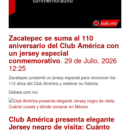
Zacatepec se suma al 110
aniversario del Club América con
un jersey especial
. 29 de Julio, 2026
conmemorativo
12:25
Zacatepec presentó un jersey especial para reconocer los
110 años del Club América y celebrar su historia.
Debate.com.mx
Club América presenta elegante
Jersey negro de visita: Cuánto