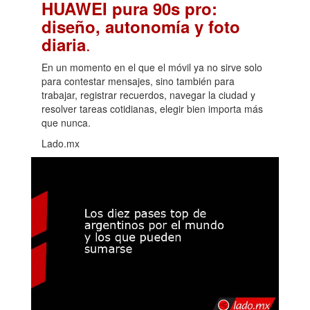
HUAWEI pura 90s pro:
diseño, autonomía y foto
.
diaria
En un momento en el que el móvil ya no sirve solo
para contestar mensajes, sino también para
trabajar, registrar recuerdos, navegar la ciudad y
resolver tareas cotidianas, elegir bien importa más
que nunca.
Lado.mx